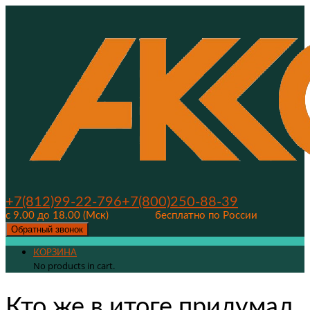
+7(812)99-22-796
+7(800)250-88-39
с 9.00 до 18.00 (Мск)
бесплатно по России
Обратный звонок
КОРЗИНА
No products in cart.
Кто же в итоге придумал