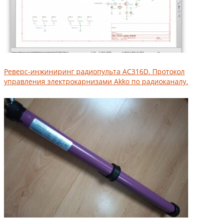
Реверс-инжиниринг радиопульта AC316D. Протокол
управления электрокарнизами Akko по радиоканалу.