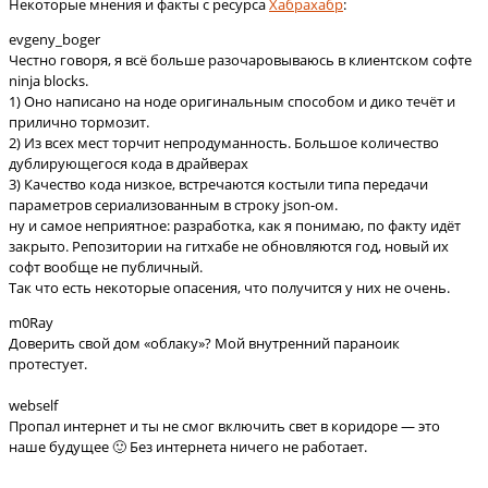
Некоторые мнения и факты с ресурса
Хабрахабр
:
evgeny_boger
Честно говоря, я всё больше разочаровываюсь в клиентском софте
ninja blocks.
1) Оно написано на ноде оригинальным способом и дико течёт и
прилично тормозит.
2) Из всех мест торчит непродуманность. Большое количество
дублирующегося кода в драйверах
3) Качество кода низкое, встречаются костыли типа передачи
параметров сериализованным в строку json-ом.
ну и самое неприятное: разработка, как я понимаю, по факту идёт
закрыто. Репозитории на гитхабе не обновляются год, новый их
софт вообще не публичный.
Так что есть некоторые опасения, что получится у них не очень.
m0Ray
Доверить свой дом «облаку»? Мой внутренний параноик
протестует.
webself
Пропал интернет и ты не смог включить свет в коридоре — это
наше будущее 🙂 Без интернета ничего не работает.