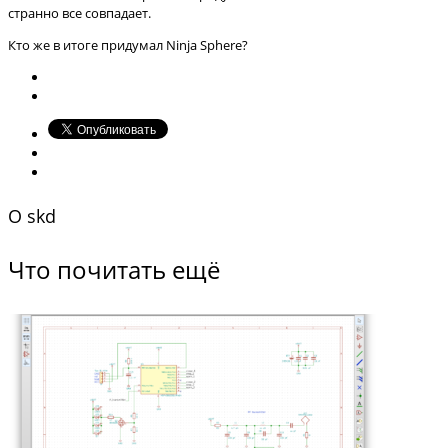
странно все совпадает.
Кто же в итоге придумал Ninja Sphere?
O
skd
Что почитать ещё