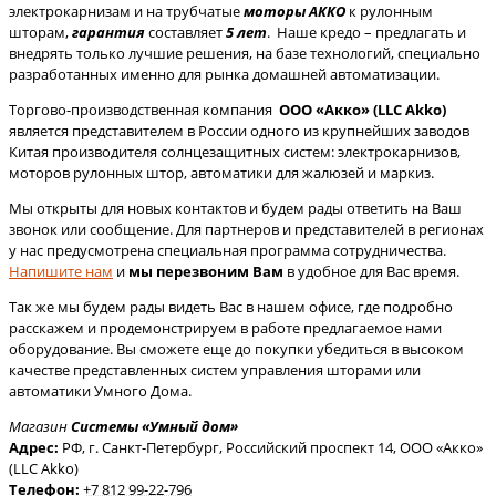
электрокарнизам и на трубчатые
моторы АККО
к рулонным
шторам,
гарантия
составляет
5
лет
. Наше кредо – предлагать и
внедрять только лучшие решения, на базе технологий, специально
разработанных именно для рынка домашней автоматизации.
Торгово-производственная компания
ООО «Акко» (LLC Akko)
является
представителем в России одного из крупнейших заводов
Китая производителя солнцезащитных систем: электрокарнизов,
моторов рулонных штор, автоматики для жалюзей и маркиз.
Мы открыты для новых контактов и будем рады ответить на Ваш
звонок или сообщение. Для партнеров и представителей в регионах
у нас предусмотрена специальная программа сотрудничества.
Напишите нам
и
мы перезвоним Вам
в удобное для Вас время.
Так же мы будем рады видеть Вас в нашем офисе, где подробно
расскажем и продемонстрируем в работе предлагаемое нами
оборудование. Вы сможете еще до покупки убедиться в высоком
качестве представленных систем управления шторами или
автоматики Умного Дома.
Магазин
Системы «Умный дом»
Адрес:
РФ
,
г. Санкт-Петербург
, Российский проспект 14, ООО «Акко»
(LLC Akko)
Телефон:
+7 812 99-22-796