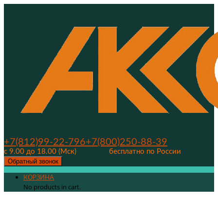
+7(812)99-22-796
+7(800)250-88-39
с 9.00 до 18.00 (Мск)
бесплатно по России
Обратный звонок
КОРЗИНА
No products in cart.