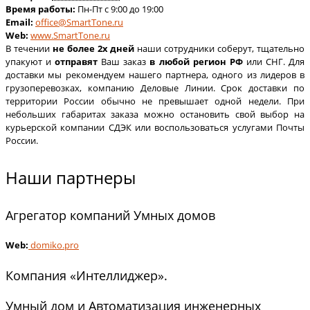
Время работы:
Пн-Пт с 9:00 до 19:00
Email:
office@SmartTone.ru
Web:
www.SmartTone.ru
В течении
не более 2х дней
наши сотрудники соберут, тщательно
упакуют и
отправят
Ваш заказ
в любой регион РФ
или СНГ. Для
доставки мы рекомендуем нашего партнера, одного из лидеров в
грузоперевозках, компанию Деловые Линии. Срок доставки по
территории России обычно не превышает одной недели. При
небольших габаритах заказа можно остановить свой выбор на
курьерской компании СДЭК или воспользоваться услугами Почты
России.
Наши партнеры
Агрегатор компаний Умных домов
Web:
domiko.pro
Компания «Интеллиджер».
Умный дом и Автоматизация инженерных