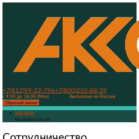
+7(812)99-22-796
+7(800)250-88-39
с 9.00 до 18.00 (Мск)
бесплатно по России
Обратный звонок
КОРЗИНА
No products in cart.
Сотрудничество