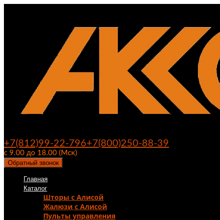
+7(812)99-22-796
+7(800)250-88-39
с 9.00 до 18.00 (Мск)
Обратный звонок
Главная
Каталог
Шторы с Алисой
Жалюзи с Алисой
Пульты управления