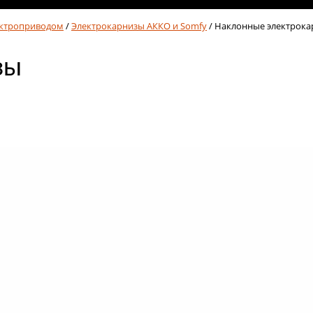
ектроприводом
/
Электрокарнизы АККО и Somfy
/ Наклонные электрок
зы