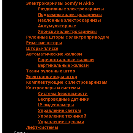
Электрокарнизы Somfy и Аkko
Раздвижные электрокарнизы
Подъёмные электрокарнизы
Наклонные электрокарнизы
Аккумуляторные
Японские электрокарнизы
Рулонные шторы с электроприводом
Римские шторы
Шторы-плиссе
Автоматические жалюзи
Горизонтальные жалюзи
Вертикальные жалюзи
Ткани рулонных штор
Электроприводы штор
Комплектующие к электрокарнизам
Контроллеры и системы
Система безопасности
Беспроводные датчики
IP видеокамеры
Управление светом
Управление техникой
Управление сценами
Лифт-системы