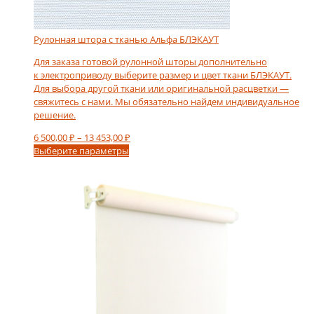
Рулонная штора с тканью Альфа БЛЭКАУТ
Для заказа готовой рулонной шторы дополнительно
к электроприводу выберите размер и цвет ткани БЛЭКАУТ.
Для выбора другой ткани или оригинальной расцветки —
свяжитесь с нами. Мы обязательно найдем индивидуальное
решение.
Диапазон
6 500,00
₽
–
13 453,00
₽
Этот
цен:
Выберите параметры
товар
6
имеет
500,00 ₽
несколько
–
вариаций.
13
Опции
453,00 ₽
можно
выбрать
на
странице
товара.