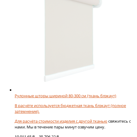
можно
выбрать
на
странице
товара.
Рулонные шторы шириной 80-300 см (ткань блэкаут)
В расчёте используется бюджетная ткань блэкаут (полное
затемнение).
Для расчёта стоимости изделия с
другой тканью
свяжитесь с
нами. Мы в течение пары минут озвучим цену.
Диапазон
10 011,65
₽
–
35 706,22
₽