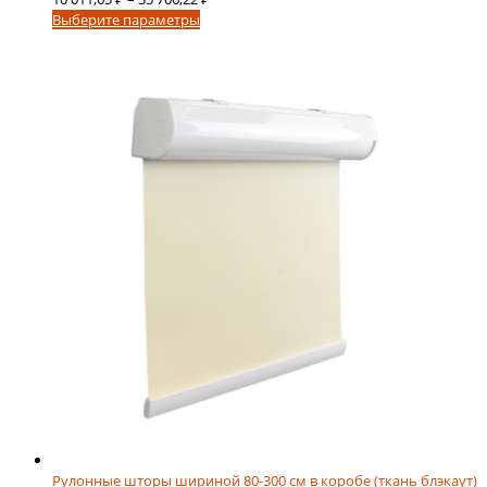
Этот
цен:
Выберите параметры
товар
10
имеет
011,65 ₽
несколько
–
вариаций.
35
Опции
706,22 ₽
можно
выбрать
на
странице
товара.
Рулонные шторы шириной 80-300 см в коробе (ткань блэкаут)