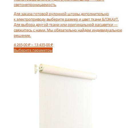
светонепроницаемость
Для заказа готовой рулонной шторы дополнительно
к электроприводу выберите размер и цвет ткани БЛЭКАУТ.
Для выбора другой ткани или оригинальной расцветки —
свяжитесь с нами. Мы обязательно найдем индивидуальное
решение.
Диапазон
4 265,00
₽
–
13 435,00
₽
Этот
цен:
Выберите параметры
товар
4
имеет
265,00 ₽
несколько
–
вариаций.
13
Опции
435,00 ₽
можно
выбрать
на
странице
товара.