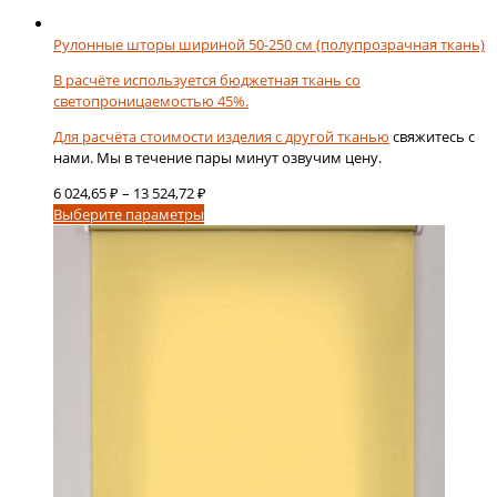
Рулонные шторы шириной 50-250 см (полупрозрачная ткань)
В расчёте используется бюджетная ткань со
светопроницаемостью 45%.
Для расчёта стоимости изделия с
другой тканью
свяжитесь с
нами. Мы в течение пары минут озвучим цену.
Диапазон
6 024,65
₽
–
13 524,72
₽
Этот
цен:
Выберите параметры
товар
6
имеет
024,65 ₽
несколько
–
вариаций.
13
Опции
524,72 ₽
можно
выбрать
на
странице
товара.