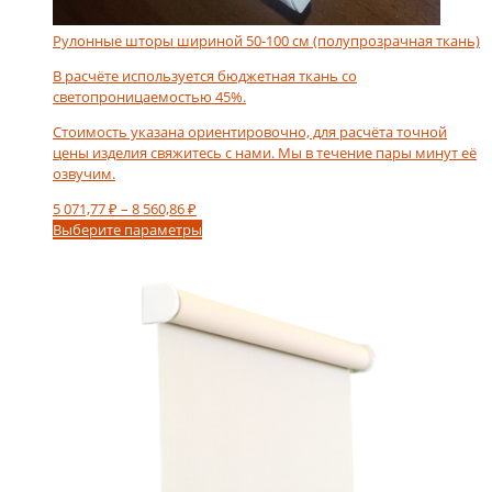
Рулонные шторы шириной 50-100 см (полупрозрачная ткань)
В расчёте используется бюджетная ткань со
светопроницаемостью 45%.
Стоимость указана ориентировочно, для расчёта точной
цены изделия свяжитесь с нами. Мы в течение пары минут её
озвучим.
Диапазон
5 071,77
₽
–
8 560,86
₽
цен:
Этот
Выберите параметры
5
товар
071,77 ₽
имеет
–
несколько
8
вариаций.
560,86 ₽
Опции
можно
выбрать
на
странице
товара.