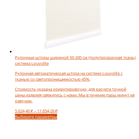
Рулонные шторы шириной 50-200 см (полупрозрачная ткань),
система Louvolite
Рулонная автоматическая штора на системе Louvolite c
тканью со светопроницаемостью 45%.
Стоимость указана ориентировочно, для расчёта точной
цены изделия свяжитесь с нами. Мы в течение пары минут её
озвучим.
Диапазон
5 624,40
₽
–
11 654,28
₽
Этот
цен:
Выберите параметры
товар
5
имеет
624,40 ₽
несколько
–