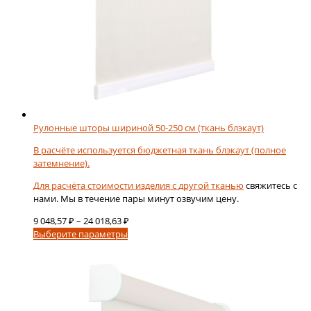
Рулонные шторы шириной 50-250 см (ткань блэкаут)
В расчёте используется бюджетная ткань блэкаут (полное
затемнение).
Для расчёта стоимости изделия с
другой тканью
свяжитесь с
нами. Мы в течение пары минут озвучим цену.
Диапазон
9 048,57
₽
–
24 018,63
₽
Этот
цен:
Выберите параметры
товар
9
имеет
048,57 ₽
несколько
–
вариаций.
24
Опции
018,63 ₽