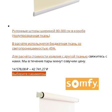
Рулонные шторы шириной 80-300 см в коробе
(полупрозрачная ткань)
В расчёте используется бюджетная ткань со
светопроницаемостью 45%.
Для расчёта стоимости изделия с
другой тканью
свяжитесь с
нами. Мы в течение пары минут озвучим цену.
Диапазон
14 578,08
₽
–
42 741,27
₽
Этот
цен:
Выберите параметры
товар
14
имеет
578,08 ₽
несколько
–
вариаций.
42
Опции
741,27 ₽
можно
выбрать
на