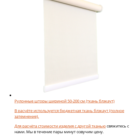
Опции
725,56 ₽
можно
выбрать
на
странице
товара.
Рулонные шторы шириной 50-200 см (ткань блэкаут)
В расчёте используется бюджетная ткань блэкаут (полное
затемнение).
Для расчёта стоимости изделия с
другой тканью
свяжитесь с
нами. Мы в течение пары минут озвучим цену.