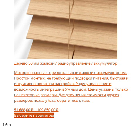
Дерево 50 мм жалюзи / радиоуправление / аккумулятор
Моторизованные горизонтальные жалюзи с аккумулятором.
Простой монтаж, не требующий подводки питания, быстрая и
интуитивно понятная настройка. Радиоуправление и
возможность интеграции в Умный дом. Цены указаны только
на некоторые размеры. Для уточнения стоимости других
размеров, пожалуйста, обратитесь к нам.
Диапазон
51 688,00
₽
–
109 850,00
₽
Этот
цен:
Выберите параметры
товар
51
1.6m
имеет
688,00 ₽