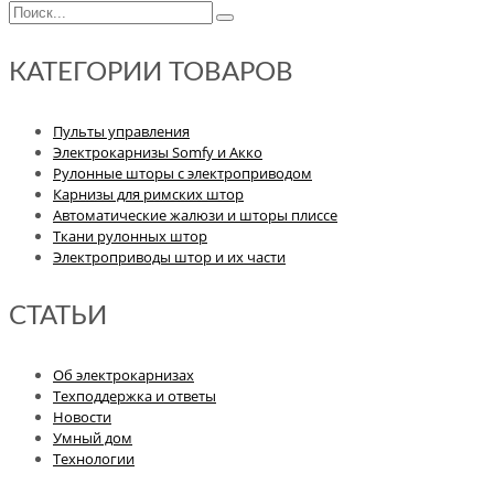
несколько
–
вариаций.
109
Опции
850,00 ₽
можно
КАТЕГОРИИ ТОВАРОВ
выбрать
на
странице
Пульты управления
товара.
Электрокарнизы Somfy и Акко
Рулонные шторы с электроприводом
Карнизы для римских штор
Автоматические жалюзи и шторы плиссе
Ткани рулонных штор
Электроприводы штор и их части
СТАТЬИ
Об электрокарнизах
Техподдержка и ответы
Новости
Умный дом
Технологии