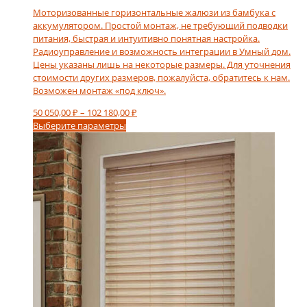
Моторизованные горизонтальные жалюзи из бамбука с
аккумулятором. Простой монтаж, не требующий подводки
питания, быстрая и интуитивно понятная настройка.
Радиоуправление и возможность интеграции в Умный дом.
Цены указаны лишь на некоторые размеры. Для уточнения
стоимости других размеров, пожалуйста, обратитесь к нам.
Возможен монтаж «под ключ».
Диапазон
50 050,00
₽
–
102 180,00
₽
Этот
цен:
Выберите параметры
товар
50
имеет
050,00 ₽
несколько
–
вариаций.
102
Опции
180,00 ₽
можно
выбрать
на
странице
товара.