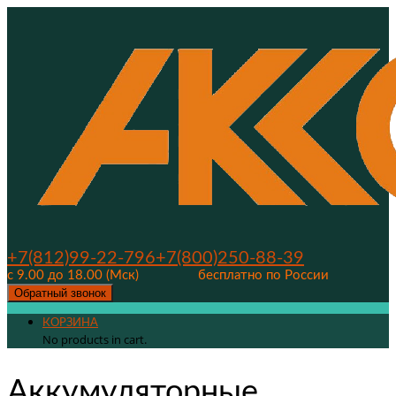
+7(812)99-22-796
+7(800)250-88-39
с 9.00 до 18.00 (Мск)
бесплатно по России
Обратный звонок
КОРЗИНА
No products in cart.
Аккумуляторные