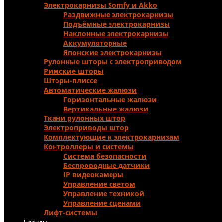
Электрокарнизы Somfy и Аkko
Раздвижные электрокарнизы
Подъёмные электрокарнизы
Наклонные электрокарнизы
Аккумуляторные
Японские электрокарнизы
Рулонные шторы с электроприводом
Римские шторы
Шторы-плиссе
Автоматические жалюзи
Горизонтальные жалюзи
Вертикальные жалюзи
Ткани рулонных штор
Электроприводы штор
Комплектующие к электрокарнизам
Контроллеры и системы
Система безопасности
Беспроводные датчики
IP видеокамеры
Управление светом
Управление техникой
Управление сценами
Лифт-системы