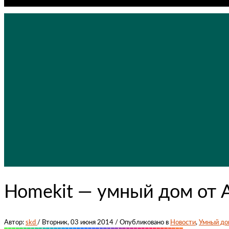
No products in cart.
Homekit — умный дом от 
Автор:
skd
/
Вторник, 03 июня 2014
/
Опубликовано в
Новости
,
Умный до