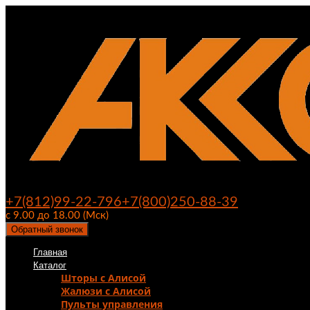
+7(812)99-22-796
+7(800)250-88-39
с 9.00 до 18.00 (Мск)
Обратный звонок
Главная
Каталог
Шторы с Алисой
Жалюзи с Алисой
Пульты управления