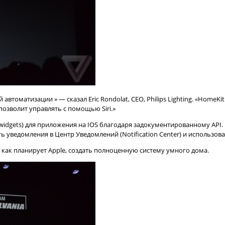
томатизации » — сказал Eric Rondolat, CEO, Philips Lighting. «HomeK
позволит управлять с помощью Siri.»
widgets) для приложения на IOS благодаря задокументированному API
ь уведомления в Центр Уведомлений (Notification Center) и использов
как планирует Apple, создать полноценную систему умного дома.