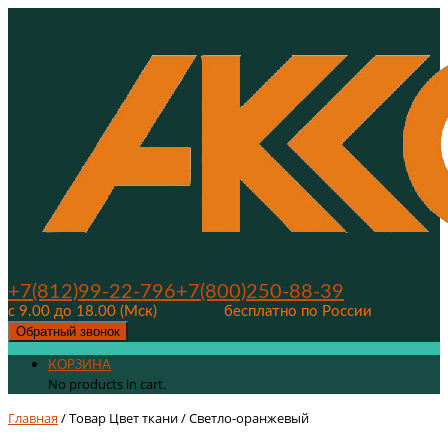
+7(812)99-22-796
+7(800)250-88-39
с 9.00 до 18.00 (Мск)
бесплатно по России
Обратный звонок
КОРЗИНА
No products in cart.
Главная
/ Товар Цвет ткани / Светло-оранжевый