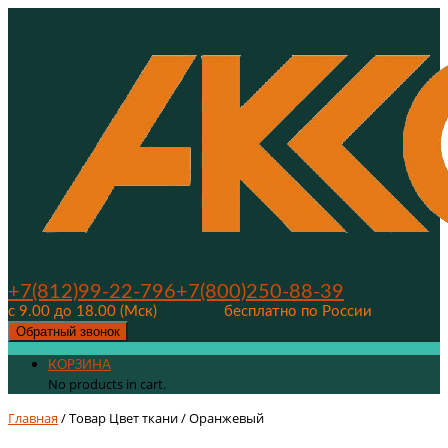
+7(812)99-22-796
+7(800)250-88-39
с 9.00 до 18.00 (Мск)
бесплатно по России
Обратный звонок
КОРЗИНА
No products in cart.
Главная
/ Товар Цвет ткани / Оранжевый