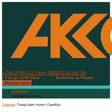
+7(812)99-22-796
+7(800)250-88-39
с 9.00 до 18.00 (Мск)
бесплатно по России
Обратный звонок
КОРЗИНА
No products in cart.
Главная
/ Товар Цвет ткани / Серебро