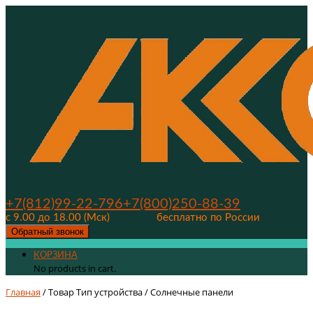
+7(812)99-22-796
+7(800)250-88-39
с 9.00 до 18.00 (Мск)
бесплатно по России
Обратный звонок
КОРЗИНА
No products in cart.
Главная
/ Товар Тип устройства / Солнечные панели