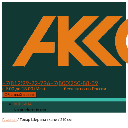
+7(812)99-22-796
+7(800)250-88-39
с 9.00 до 18.00 (Мск)
бесплатно по России
Обратный звонок
КОРЗИНА
No products in cart.
Главная
/ Товар Ширина ткани / 210 см