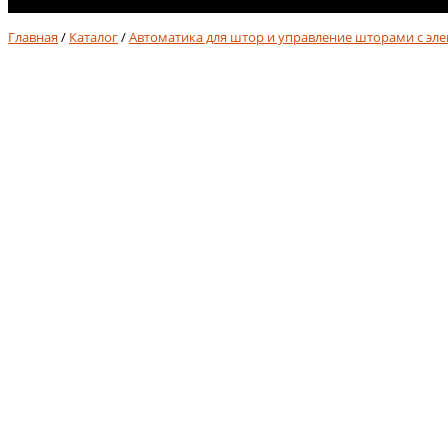
No products in cart.
Главная
/
Каталог
/
Автоматика для штор и управление шторами с эл