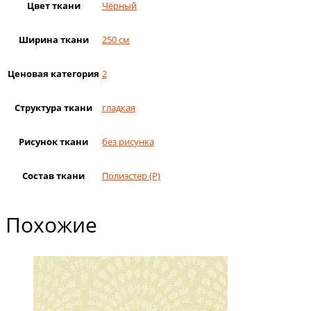
Цвет ткани
Чёрный
Ширина ткани
250 см
Ценовая категория
2
Структура ткани
гладкая
Рисунок ткани
без рисунка
Состав ткани
Полиэстер (Р)
Похожие