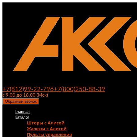
+7(812)99-22-796
+7(800)250-88-39
с 9.00 до 18.00 (Мск)
Обратный звонок
Главная
Каталог
Шторы с Алисой
Жалюзи с Алисой
Пульты управления