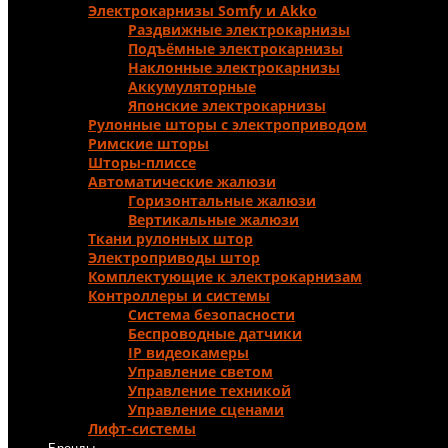
Электрокарнизы Somfy и Аkko
Раздвижные электрокарнизы
Подъёмные электрокарнизы
Наклонные электрокарнизы
Аккумуляторные
Японские электрокарнизы
Рулонные шторы с электроприводом
Римские шторы
Шторы-плиссе
Автоматические жалюзи
Горизонтальные жалюзи
Вертикальные жалюзи
Ткани рулонных штор
Электроприводы штор
Комплектующие к электрокарнизам
Контроллеры и системы
Система безопасности
Беспроводные датчики
IP видеокамеры
Управление светом
Управление техникой
Управление сценами
Лифт-системы