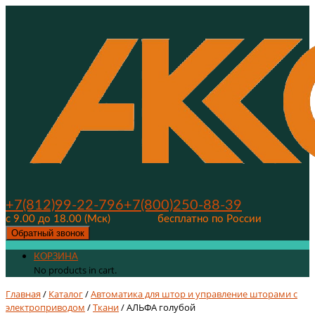
+7(812)99-22-796
+7(800)250-88-39
с 9.00 до 18.00 (Мск)
бесплатно по России
Обратный звонок
КОРЗИНА
No products in cart.
Главная
/
Каталог
/
Автоматика для штор и управление шторами с
электроприводом
/
Ткани
/ АЛЬФА голубой