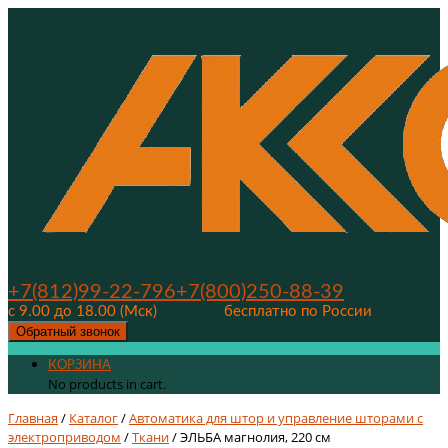
+7(812)99-22-796
+7(800)250-88-39
с 9.00 до 18.00 (Мск)
бесплатно по России
Обратный звонок
КОРЗИНА
No products in cart.
Главная
/
Каталог
/
Автоматика для штор и управление шторами с
электроприводом
/
Ткани
/ ЭЛЬБА магнолия, 220 см