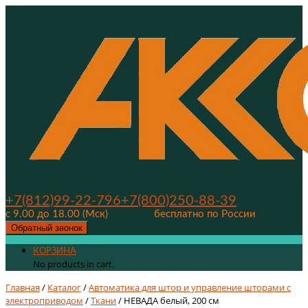
+7(812)99-22-796
+7(800)250-88-39
с 9.00 до 18.00 (Мск)
бесплатно по России
Обратный звонок
КОРЗИНА
No products in cart.
Главная
/
Каталог
/
Автоматика для штор и управление шторами с
электроприводом
/
Ткани
/ НЕВАДА белый, 200 см