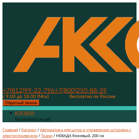
+7(812)99-22-796
+7(800)250-88-39
с 9.00 до 18.00 (Мск)
бесплатно по России
Обратный звонок
КОРЗИНА
No products in cart.
Главная
/
Каталог
/
Автоматика для штор и управление шторами с
электроприводом
/
Ткани
/ НЕВАДА бежевый, 200 см