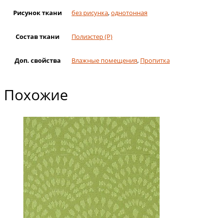
Рисунок ткани
без рисунка
,
однотонная
Состав ткани
Полиэстер (Р)
Доп. свойства
Влажные помещения
,
Пропитка
Похожие