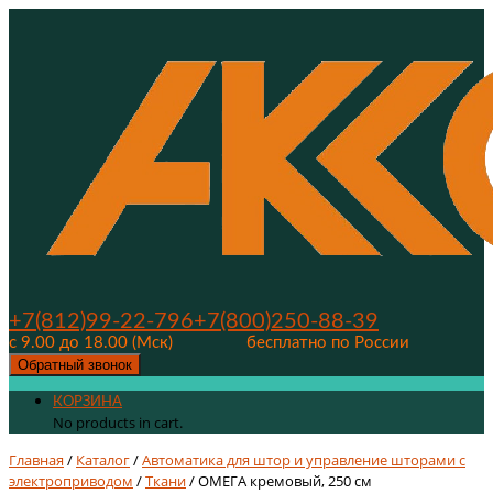
+7(812)99-22-796
+7(800)250-88-39
с 9.00 до 18.00 (Мск)
бесплатно по России
Обратный звонок
КОРЗИНА
No products in cart.
Главная
/
Каталог
/
Автоматика для штор и управление шторами с
электроприводом
/
Ткани
/ ОМЕГА кремовый, 250 см