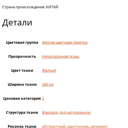
Страна происхождения: КИТАЙ
Детали
Цветовая группа
Жёлтая цветовая палитра
Прозрачность
Непрозрачная ткань
Цвет ткани
Жёлтый
Ширина ткани
260 см
Ценовая категория
2
Структура ткани
Жаккард
,
под натуральную
Рисунок ткани
абстрактный
,
однотонная
,
орнамент