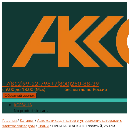
+7(812)99-22-796
+7(800)250-88-39
с 9.00 до 18.00 (Мск)
бесплатно по России
Обратный звонок
КОРЗИНА
No products in cart.
Главная
/
Каталог
/
Автоматика для штор и управление шторами с
электроприводом
/
Ткани
/ ОРБИТА BLACK-OUT желтый, 260 см