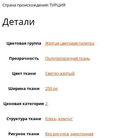
Страна происхождения: ТУРЦИЯ
Детали
Цветовая группа
Жёлтая цветовая палитра
Прозрачность
Полупрозрачная ткань
Цвет ткани
Светло-жёлтый
Ширина ткани
250 см
Ценовая категория
2
Структура ткани
блеск
,
жемчуг
Рисунок ткани
без рисунка
,
однотонная