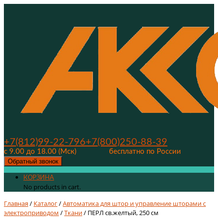
+7(812)99-22-796
+7(800)250-88-39
с 9.00 до 18.00 (Мск)
бесплатно по России
Обратный звонок
КОРЗИНА
No products in cart.
Главная
/
Каталог
/
Автоматика для штор и управление шторами с
электроприводом
/
Ткани
/ ПЕРЛ св.желтый, 250 см