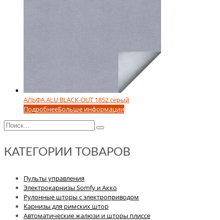
АЛЬФА ALU BLACK-OUT 1852 серый
Подробнее
Больше информации
КАТЕГОРИИ ТОВАРОВ
Пульты управления
Электрокарнизы Somfy и Акко
Рулонные шторы с электроприводом
Карнизы для римских штор
Автоматические жалюзи и шторы плиссе