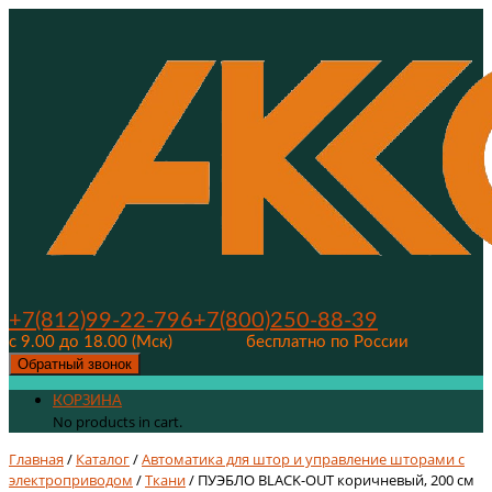
+7(812)99-22-796
+7(800)250-88-39
с 9.00 до 18.00 (Мск)
бесплатно по России
Обратный звонок
КОРЗИНА
No products in cart.
Главная
/
Каталог
/
Автоматика для штор и управление шторами с
электроприводом
/
Ткани
/ ПУЭБЛО BLACK-OUT коричневый, 200 см