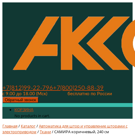
+7(812)99-22-796
+7(800)250-88-39
с 9.00 до 18.00 (Мск)
бесплатно по России
Обратный звонок
КОРЗИНА
No products in cart.
Главная
/
Каталог
/
Автоматика для штор и управление шторами с
электроприводом
/
Ткани
/ САМИРА коричневый, 240 см