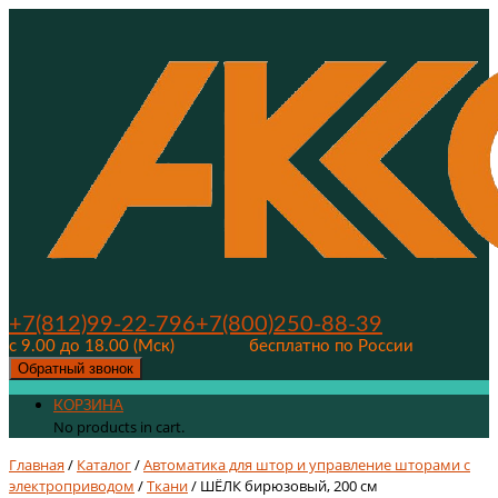
+7(812)99-22-796
+7(800)250-88-39
с 9.00 до 18.00 (Мск)
бесплатно по России
Обратный звонок
КОРЗИНА
No products in cart.
Главная
/
Каталог
/
Автоматика для штор и управление шторами с
электроприводом
/
Ткани
/ ШЁЛК бирюзовый, 200 см