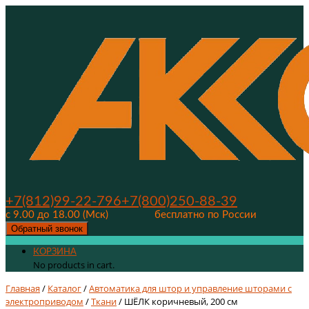
+7(812)99-22-796
+7(800)250-88-39
с 9.00 до 18.00 (Мск)
бесплатно по России
Обратный звонок
КОРЗИНА
No products in cart.
Главная
/
Каталог
/
Автоматика для штор и управление шторами с
электроприводом
/
Ткани
/ ШЁЛК коричневый, 200 см