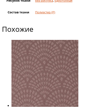
Рисунок ткани
без рисунка
,
однотонная
Состав ткани
Полиэстер (Р)
Похожие