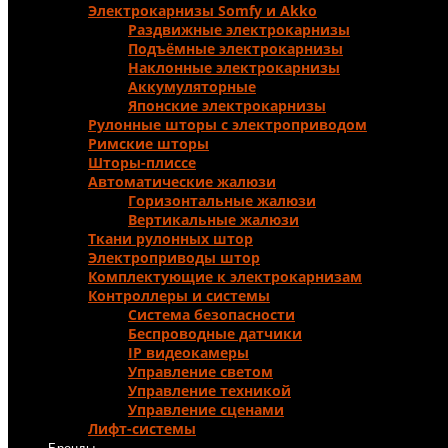
Электрокарнизы Somfy и Аkko
Раздвижные электрокарнизы
Подъёмные электрокарнизы
Наклонные электрокарнизы
Аккумуляторные
Японские электрокарнизы
Рулонные шторы с электроприводом
Римские шторы
Шторы-плиссе
Автоматические жалюзи
Горизонтальные жалюзи
Вертикальные жалюзи
Ткани рулонных штор
Электроприводы штор
Комплектующие к электрокарнизам
Контроллеры и системы
Система безопасности
Беспроводные датчики
IP видеокамеры
Управление светом
Управление техникой
Управление сценами
Лифт-системы