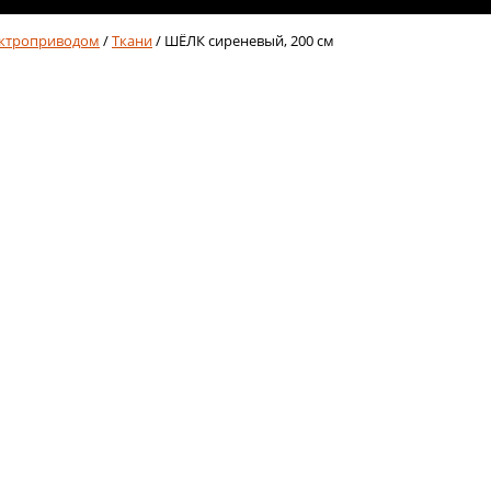
ектроприводом
/
Ткани
/ ШЁЛК сиреневый, 200 см
м