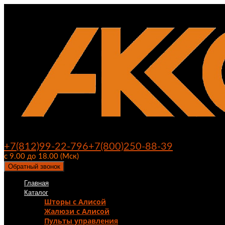
+7(812)99-22-796
+7(800)250-88-39
с 9.00 до 18.00 (Мск)
Обратный звонок
Главная
Каталог
Шторы с Алисой
Жалюзи с Алисой
Пульты управления