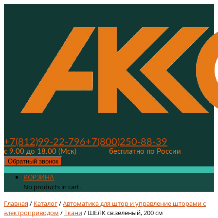
+7(812)99-22-796
+7(800)250-88-39
с 9.00 до 18.00 (Мск)
бесплатно по России
Обратный звонок
КОРЗИНА
No products in cart.
Главная
/
Каталог
/
Автоматика для штор и управление шторами с
электроприводом
/
Ткани
/ ШЁЛК св.зеленый, 200 см