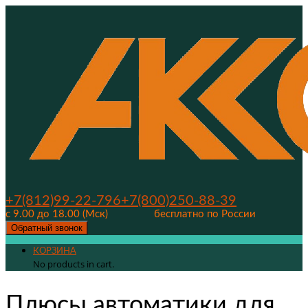
+7(812)99-22-796
+7(800)250-88-39
с 9.00 до 18.00 (Мск)
бесплатно по России
Обратный звонок
КОРЗИНА
No products in cart.
Плюсы автоматики для