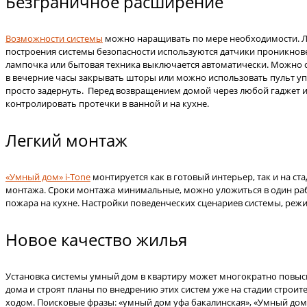
Безграничное расширение
Возможности системы
можно наращивать по мере необходимости. Люб
построения системы безопасности используются датчики проникнове
лампочка или бытовая техника выключается автоматически. Можно с
в вечерние часы закрывать шторы или можно использовать пульт упр
просто задернуть. Перед возвращением домой через любой гаджет 
контролировать протечки в ванной и на кухне.
Легкий монтаж
«Умный дом» i-Tone
монтируется как в готовый интерьер, так и на с
монтажа. Сроки монтажа минимальные, можно уложиться в один рабо
пожара на кухне. Настройки поведенческих сценариев системы, реж
Новое качество жилья
Установка системы умный дом в квартиру может многократно повыс
дома и строят планы по внедрению этих систем уже на стадии стр
ходом. Поисковые фразы: «умный дом уфа бакалинская», «Умный до