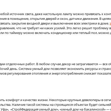
ой источник света, даже настольную лампу можно привязать к контр
ния в помещение, открытия дверей и окон, датчики движения. В целя
вязать закрытие входной двери и выключение всех электрики в доме.
авления, что не требует ни каких усилий. Это легко решит проблему
или по таймеру можно включать кондиционер или теплый пол, можно д
тадии отделочных работ. В любом случае декор не затрагивается — все
чий день. Система умный дом позволяет экономить ресурсы и страхо
имов регулирования отопления и энергопотребления снижает показате
ить комфорт и качество жизни. Некоторые крупные девелоперы в сег
оительства. Наличие такой системы на строящихся объектах будет с
м Уфа», «СтройФедерация умный дом», «умный дом на бакалинской» —