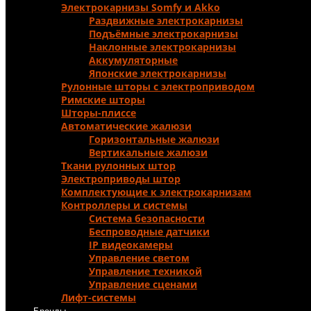
Электрокарнизы Somfy и Аkko
Раздвижные электрокарнизы
Подъёмные электрокарнизы
Наклонные электрокарнизы
Аккумуляторные
Японские электрокарнизы
Рулонные шторы с электроприводом
Римские шторы
Шторы-плиссе
Автоматические жалюзи
Горизонтальные жалюзи
Вертикальные жалюзи
Ткани рулонных штор
Электроприводы штор
Комплектующие к электрокарнизам
Контроллеры и системы
Система безопасности
Беспроводные датчики
IP видеокамеры
Управление светом
Управление техникой
Управление сценами
Лифт-системы