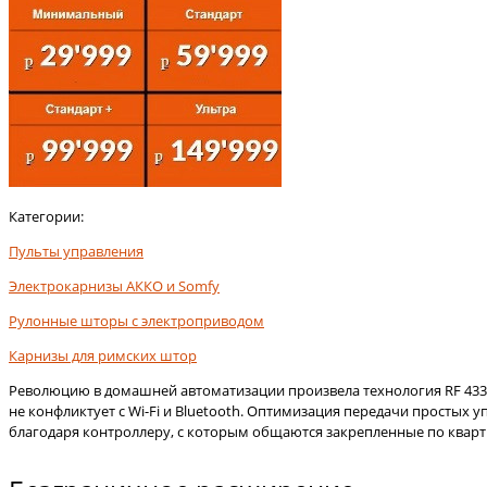
Категории:
Пульты управления
Электрокарнизы АККО и Somfy
Рулонные шторы с электроприводом
Карнизы для римских штор
Революцию в домашней автоматизации произвела технология RF 433.9
не конфликтует с Wi-Fi и Bluetooth. Оптимизация передачи простых
благодаря контроллеру, с которым общаются закрепленные по кварти