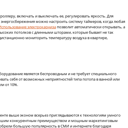
оллеру, включать и выключать ее, регулировать яркость. Для
х энергосбережения можно настроить систему таймеров, когда любая
Использование электрокарниза
позволит автоматически открывать, а
 высоких потолков с длинными шторами, которые бывает не так
истанционно мониторить температуру воздуха в квартире,
 оборудование является беспроводным и не требует специального
вать себя от возможных неприятностей типа потопа в ванной или
ли от 10%.
менте выше эконом всерьез приглядываются к технологиям умного
ильнейшим конкурентным преимуществом и мощным маркетинговым
 обрели большую популярность в СМИ и интернете благодаря