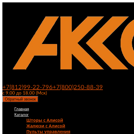
+7(812)99-22-796
+7(800)250-88-39
с 9.00 до 18.00 (Мск)
Обратный звонок
Главная
Каталог
Шторы с Алисой
Жалюзи с Алисой
Пульты управления