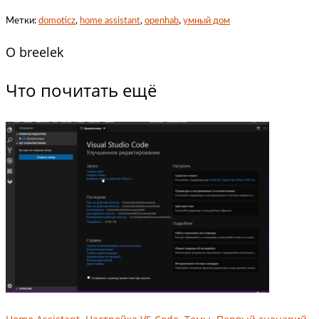
Метки:
domoticz
,
home assistant
,
openhab
,
умный дом
O
breelek
Что почитать ещё