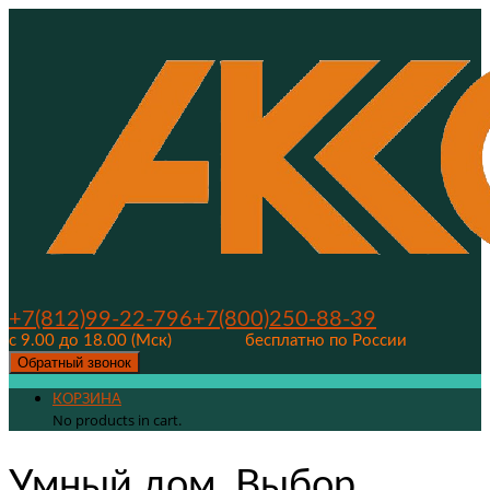
+7(812)99-22-796
+7(800)250-88-39
с 9.00 до 18.00 (Мск)
бесплатно по России
Обратный звонок
КОРЗИНА
No products in cart.
Умный дом. Выбор.