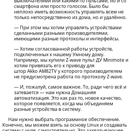
выключателями или какими-то пультами, но и со
смартфона или просто голосом. Было бы
неплохо иметь возможность управлять всем не
только непосредственно из дома, но и удалённо.
— При этом мы хотим управлять устройствами
сделанными разными производителями,
имеющими разные протоколы и интерфейсы.
— Хотим согласованной работы устройств,
подключенных к нашему Умному дому.
Например, мы купили Z-wave пульт ДУ Minimote и
хотим привязать его к приводу для
штор Akko AM82TV у которого производителем
не предусмотрена работа по протоколу Z-wave.
— И, пожалуй, самое важное. То, ради чего всё и
затевается — нам нужна Домашняя
автоматизация. Это как раз то, новое качество,
которое появляется, когда мы объединяем
разные устройства в систему.
Нам нужно выбрать программное обеспечение.
Конечно, мы можем взять за основу Linux и создавать
систему с нуля, самостоятельно. Это захватывающее