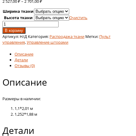
Диапазон
2 527,00
₽
–
2 701,00
₽
цен:
Ширина ткани
2
Высота ткани
Очистить
527,00 ₽
Количество
–
товара
2
В корзину
Альфа
701,00 ₽
Артикул:
Н/Д
Категория:
Распродажа ткани
Метки:
Пульт
б/
управления
,
Управление шторами
о
серый
Описание
(остаток)
Детали
Отзывы (0)
Описание
Размеры в наличии:
1,1*2,01 м
1,252*1,88 м
Детали