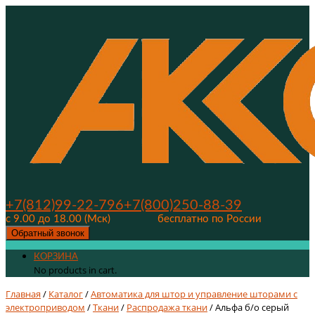
+7(812)99-22-796
+7(800)250-88-39
с 9.00 до 18.00 (Мск)
бесплатно по России
Обратный звонок
КОРЗИНА
No products in cart.
Главная
/
Каталог
/
Автоматика для штор и управление шторами с
электроприводом
/
Ткани
/
Распродажа ткани
/ Альфа б/о серый