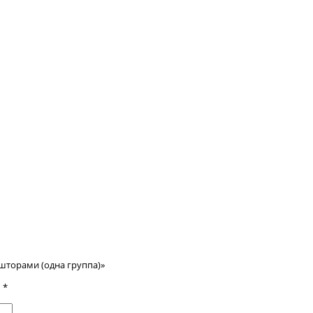
 шторами (одна группа)»
ы
*