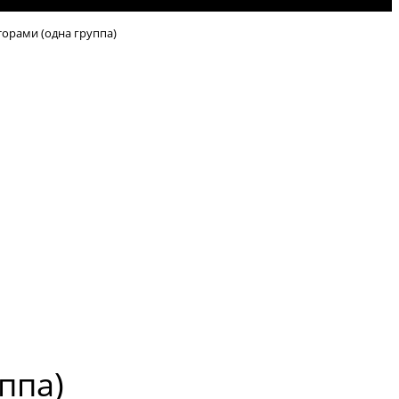
орами (одна группа)
ппа)