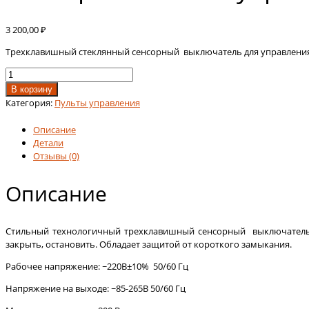
3 200,00
₽
Трехклавишный стеклянный сенсорный выключатель для управлени
Количество
товара
В корзину
Сенсорная
Категория:
Пульты управления
панель
управления
Описание
шторами
Детали
(одна
Отзывы (0)
группа)
Описание
Стильный технологичный трехклавишный сенсорный выключатель 
закрыть, остановить. Обладает защитой от короткого замыкания.
Рабочее напряжение: ~220В±10% 50/60 Гц
Напряжение на выходе: ~85-265В 50/60 Гц