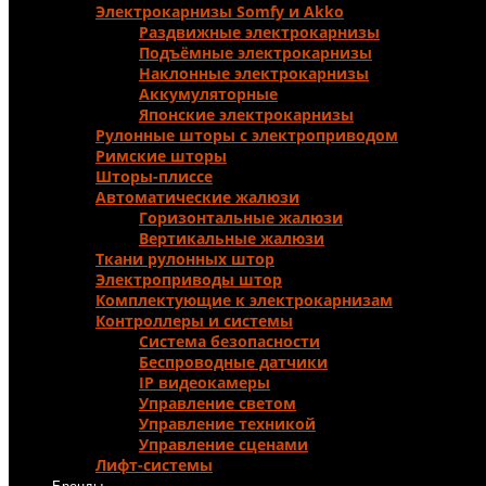
Электрокарнизы Somfy и Аkko
Раздвижные электрокарнизы
Подъёмные электрокарнизы
Наклонные электрокарнизы
Аккумуляторные
Японские электрокарнизы
Рулонные шторы с электроприводом
Римские шторы
Шторы-плиссе
Автоматические жалюзи
Горизонтальные жалюзи
Вертикальные жалюзи
Ткани рулонных штор
Электроприводы штор
Комплектующие к электрокарнизам
Контроллеры и системы
Система безопасности
Беспроводные датчики
IP видеокамеры
Управление светом
Управление техникой
Управление сценами
Лифт-системы