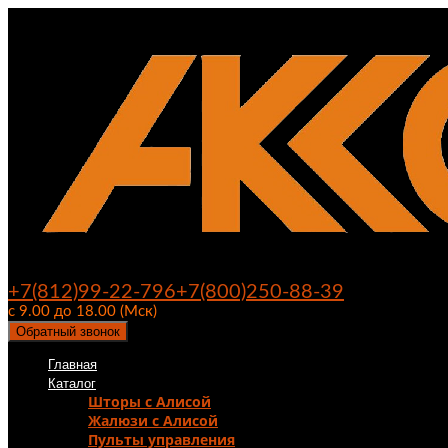
+7(812)99-22-796
+7(800)250-88-39
с 9.00 до 18.00 (Мск)
Обратный звонок
Главная
Каталог
Шторы с Алисой
Жалюзи с Алисой
Пульты управления