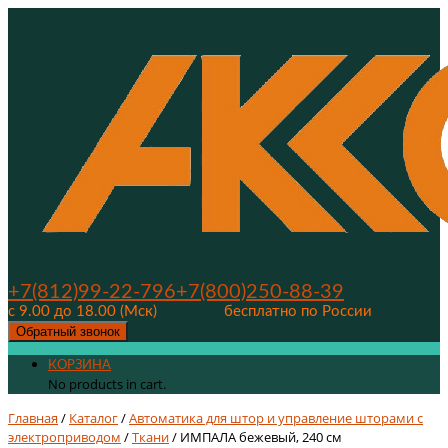
+7(812)99-22-796
+7(800)250-88-39
с 9.00 до 18.00 (Мск)
бесплатно по России
Обратный звонок
КОРЗИНА
No products in cart.
Главная
/
Каталог
/
Автоматика для штор и управление шторами с
электроприводом
/
Ткани
/ ИМПАЛА бежевый, 240 см