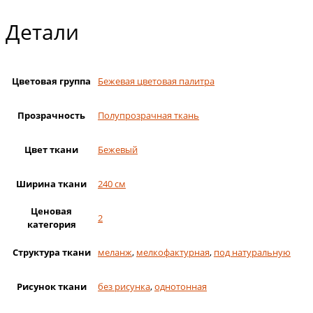
Детали
Цветовая группа
Бежевая цветовая палитра
Прозрачность
Полупрозрачная ткань
Цвет ткани
Бежевый
Ширина ткани
240 см
Ценовая
2
категория
Структура ткани
меланж
,
мелкофактурная
,
под натуральную
Рисунок ткани
без рисунка
,
однотонная