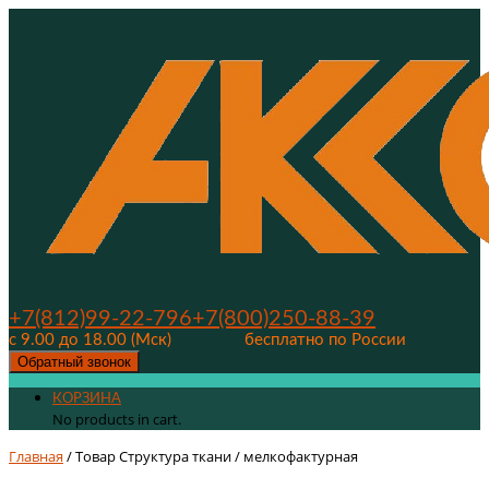
+7(812)99-22-796
+7(800)250-88-39
с 9.00 до 18.00 (Мск)
бесплатно по России
Обратный звонок
КОРЗИНА
No products in cart.
Главная
/ Товар Структура ткани / мелкофактурная