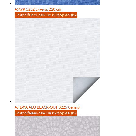
АЖУР 5252 синий, 220 см
Подробнее
Больше информации
АЛЬФА ALU BLACK-OUT 0225 белый
Подробнее
Больше информации