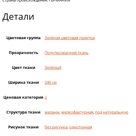
Детали
Цветовая группа
Зелёная цветовая палитра
Прозрачность
Полупрозрачная ткань
Цвет ткани
Зелёный
Ширина ткани
240 см
Ценовая категория
2
Структура ткани
меланж
,
мелкофактурная
,
под натуральную
Рисунок ткани
без рисунка
,
однотонная