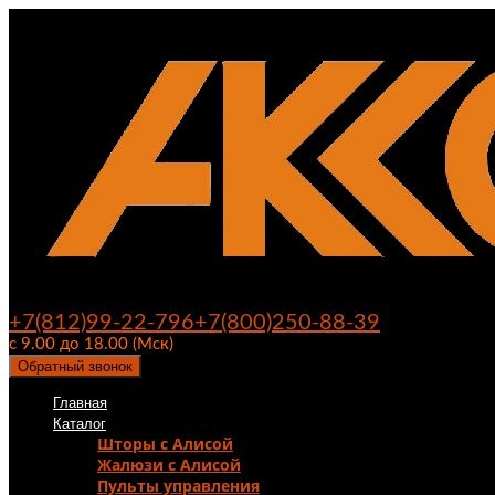
+7(812)99-22-796
+7(800)250-88-39
с 9.00 до 18.00 (Мск)
Обратный звонок
Главная
Каталог
Шторы с Алисой
Жалюзи с Алисой
Пульты управления