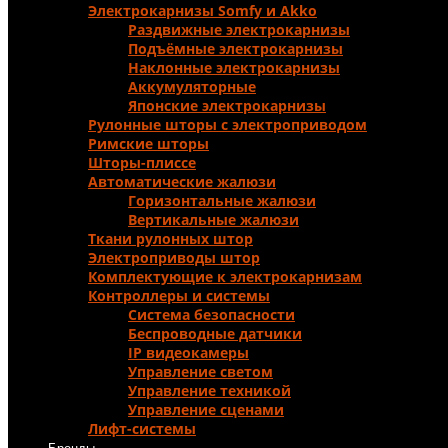
Электрокарнизы Somfy и Аkko
Раздвижные электрокарнизы
Подъёмные электрокарнизы
Наклонные электрокарнизы
Аккумуляторные
Японские электрокарнизы
Рулонные шторы с электроприводом
Римские шторы
Шторы-плиссе
Автоматические жалюзи
Горизонтальные жалюзи
Вертикальные жалюзи
Ткани рулонных штор
Электроприводы штор
Комплектующие к электрокарнизам
Контроллеры и системы
Система безопасности
Беспроводные датчики
IP видеокамеры
Управление светом
Управление техникой
Управление сценами
Лифт-системы