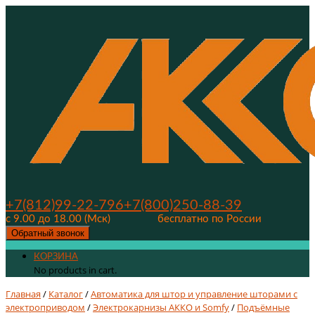
+7(812)99-22-796
+7(800)250-88-39
с 9.00 до 18.00 (Мск)
бесплатно по России
Обратный звонок
КОРЗИНА
No products in cart.
Главная
/
Каталог
/
Автоматика для штор и управление шторами с
электроприводом
/
Электрокарнизы АККО и Somfy
/
Подъёмные