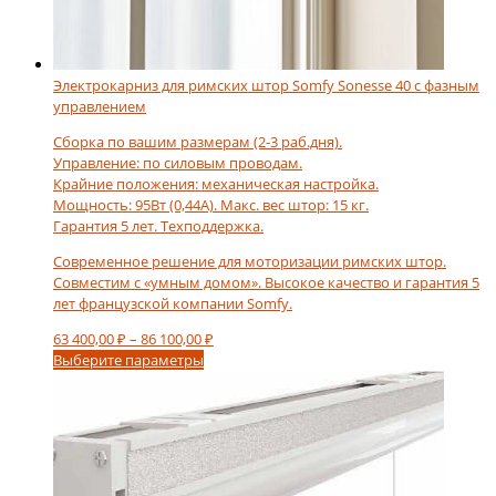
Электрокарниз для римских штор Somfy Sonesse 40 с фазным
управлением
Сборка по вашим размерам (2-3 раб.дня).
Управление: по силовым проводам.
Крайние положения: механическая настройка.
Мощность: 95Вт (0,44А). Макс. вес штор: 15 кг.
Гарантия 5 лет. Техподдержка.
Современное решение для моторизации римских штор.
Совместим с «умным домом». Высокое качество и гарантия 5
лет французской компании Somfy.
Диапазон
63 400,00
₽
–
86 100,00
₽
Этот
цен:
Выберите параметры
товар
63
имеет
400,00 ₽
несколько
–
вариаций.
86
Опции
100,00 ₽
можно