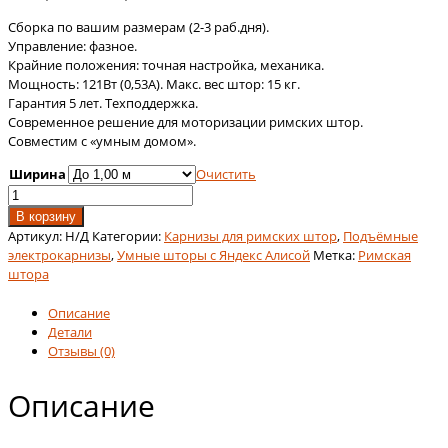
цен:
Сборка по вашим размерам (2-3 раб.дня).
22
Управление: фазное.
000,00 ₽
Крайние положения: точная настройка, механика.
–
Мощность: 121Вт (0,53А). Макс. вес штор: 15 кг.
46
Гарантия 5 лет. Техподдержка.
000,00 ₽
Современное решение для моторизации римских штор.
Совместим с «умным домом».
Ширина
Очистить
Количество
товара
В корзину
Электрокарниз
Артикул:
Н/Д
Категории:
Карнизы для римских штор
,
Подъёмные
для
электрокарнизы
,
Умные шторы с Яндекс Алисой
Метка:
Римская
римских
штора
штор
с
Описание
фазным
Детали
управлением
Отзывы (0)
AT35SL
Описание