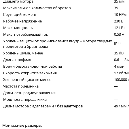
Диаметр мотора
35 мм
Максимальное количество оборотов
39
Крутящий момент
10 Н*м
Рабочее напряжение
230 В
Макс. мощность
121 Вт
Макс. потребляемый ток
0,53 А
Уровень защиты от проникновения внутрь мотора твёрдых
IP44
предметов и брызг воды
Уровень шума, менее
35 dB
Длина профиля
0,6 — 3 
Время безостановочной работы
4 мин
Скорость открытия/закрытия
17 об/м
Жизненный цикл не менее
100,000
Частота приемника
—
Дальность радиоуправления
—
Мощность передатчика
—
Длина мотора с адаптерами / без адаптеров
497 мм 
Монтажные размеры: