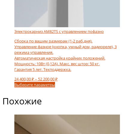
Электрокарниз AM82TS с управлением пофазно
Сборка по вашим размерам (1-2 раб.дня).
Управление фазное (кнопка, умный дом, радиореле), 3
режима управления.
Автоматическая настройка крайних положений.
Мощность: 10Вт (0,12А). Макс. вес штор: 50 кг.
Гарантия 5 лет. Техподдержка.
Диапазон
24 400,00
₽
–
52 200,00
₽
Этот
цен:
Выберите параметры
товар
24
имеет
400,00 ₽
Похожие
несколько
–
вариаций.
52
Опции
200,00 ₽
можно
выбрать
на