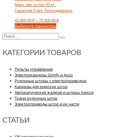
Макс. вес штор: 35 кг.
Гарантия 5 лет. Техподдержка.
Диапазон
42 900,00
₽
–
70 000,00
₽
Этот
цен:
Выберите параметры
товар
42
имеет
900,00 ₽
несколько
–
вариаций.
70
КАТЕГОРИИ ТОВАРОВ
Опции
000,00 ₽
можно
выбрать
Пульты управления
на
Электрокарнизы Somfy и Акко
странице
Рулонные шторы с электроприводом
товара.
Карнизы для римских штор
Автоматические жалюзи и шторы плиссе
Ткани рулонных штор
Электроприводы штор и их части
СТАТЬИ
Об электрокарнизах