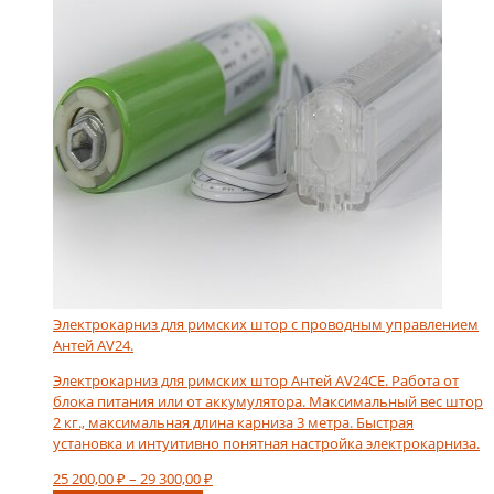
Электрокарниз для римских штор с проводным управлением
Антей AV24.
Электрокарниз для римских штор Антей AV24CE. Работа от
блока питания или от аккумулятора. Максимальный вес штор
2 кг., максимальная длина карниза 3 метра. Быстрая
установка и интуитивно понятная настройка электрокарниза.
Диапазон
25 200,00
₽
–
29 300,00
₽