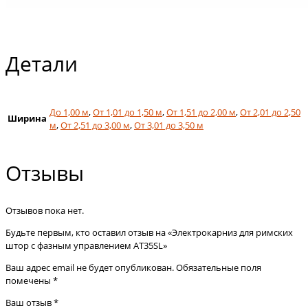
Детали
До 1,00 м
,
От 1,01 до 1,50 м
,
От 1,51 до 2,00 м
,
От 2,01 до 2,50
Ширина
м
,
От 2,51 до 3,00 м
,
От 3,01 до 3,50 м
Отзывы
Отзывов пока нет.
Будьте первым, кто оставил отзыв на «Электрокарниз для римских
штор с фазным управлением AT35SL»
Ваш адрес email не будет опубликован.
Обязательные поля
помечены
*
Ваш отзыв
*