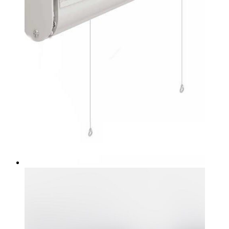
выбрать
на
странице
товара.