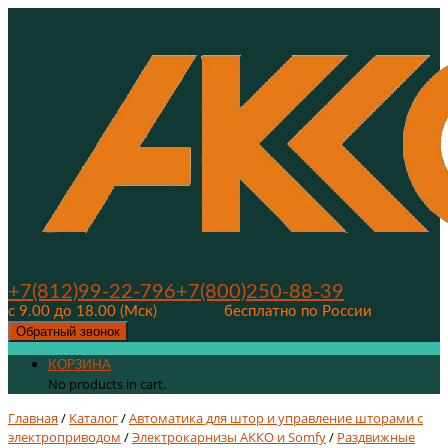
+7(812)99-22-796
+7(800)250-88-39
с 9.00 до 18.00 (Мск)
бесплатно по России
Обратный звонок
КОРЗИНА
No products in cart.
Главная
/
Каталог
/
Автоматика для штор и управление шторами с
электроприводом
/
Электрокарнизы АККО и Somfy
/
Раздвижные