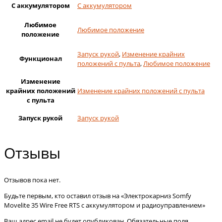
С аккумулятором
С аккумулятором
Любимое
Любимое положение
положение
Запуск рукой
,
Изменение крайних
Функционал
положений с пульта
,
Любимое положение
Изменение
крайних положений
Изменение крайних положений с пульта
с пульта
Запуск рукой
Запуск рукой
Отзывы
Отзывов пока нет.
Будьте первым, кто оставил отзыв на «Электрокарниз Somfy
Movelite 35 Wire Free RTS с аккумулятором и радиоуправлением»
Ваш адрес email не будет опубликован.
Обязательные поля