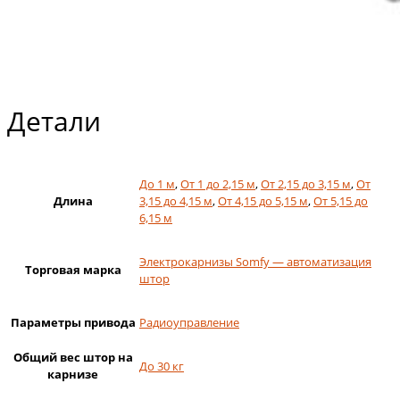
Детали
До 1 м
,
От 1 до 2,15 м
,
От 2,15 до 3,15 м
,
От
Длина
3,15 до 4,15 м
,
От 4,15 до 5,15 м
,
От 5,15 до
6,15 м
Электрокарнизы Somfy — автоматизация
Торговая марка
штор
Параметры привода
Радиоуправление
Общий вес штор на
До 30 кг
карнизе