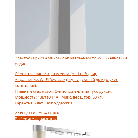
Электрокарниз AM82M2 с управлением по WiFi («Алиса») и
радио
Сборка по вашим размерам (от 1 раб.дня).
Управление: Wi-Fi («Алиса»), пульт, умный дом («сухие
контакты»).
Плавный старт/стоп, 3-е положение, запуск рукой.
Мощность: 13Вт (0,14А). Макс. вес штор: 50 кг.
Гарантия 5 лет. Техподдержка.
Диапазон
22 600,00
₽
–
50 400,00
₽
Этот
цен:
Выберите параметры
товар
22
имеет
600,00 ₽
несколько
–