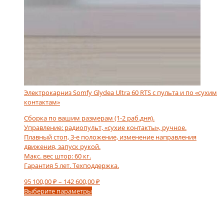
Электрокарниз Somfy Glydea Ultra 60 RTS с пульта и по «сухим
контактам»
Сборка по вашим размерам (1-2 раб.дня).
Управление: радиопульт, «сухие контакты», ручное.
Плавный стоп, 3-е положение, изменение направления
движения, запуск рукой.
Макс. вес штор: 60 кг.
Гарантия 5 лет. Техподдержка.
Диапазон
95 100,00
₽
–
142 600,00
₽
Этот
цен:
Выберите параметры
товар
95
имеет
100,00 ₽
несколько
–