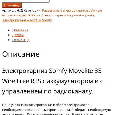
товара
В корзину
Электрокарниз
Артикул:
Н/Д
Категории:
Раздвижные электрокарнизы
,
Умные
Somfy
шторы с Яндекс Алисой
,
Электрокарниз аккумуляторный
,
Movelite
Электрокарнизы АККО и Somfy
35
Wire
Описание
Free
Детали
RTS
Отзывы (0)
с
аккумулятором
Описание
и
радиоуправлением
Электрокарниз Somfy Movelite 35
Wire Free RTS с аккумулятором и с
управлением по радиоканалу.
Цена указана за электрокарниз в сборе: электромотор и
необходимое количество метров карниза. Выберите необходимую
длину карниза. После размещения заказа с Вами свяжется наш