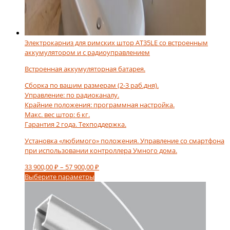
Электрокарниз для римских штор AT35LE со встроенным
аккумулятором и с радиоуправлением
Встроенная аккумуляторная батарея.
Сборка по вашим размерам (2-3 раб.дня).
Управление: по радиоканалу.
Крайние положения: программная настройка.
Макс. вес штор: 6 кг.
Гарантия 2 года. Техподдержка.
Установка «любимого» положения. Управление со смартфона
при использовании контроллера Умного дома.
Диапазон
33 900,00
₽
–
57 900,00
₽
Этот
цен:
Выберите параметры
товар
33
имеет
900,00 ₽
несколько
–
вариаций.
57
Опции
900,00 ₽