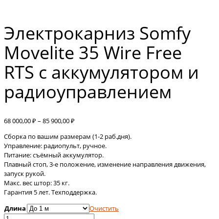
Электрокарниз Somfy
Movelite 35 Wire Free
RTS с аккумулятором и
радиоуправлением
Диапазон
68 000,00
₽
–
85 900,00
₽
цен:
Сборка по вашим размерам (1-2 раб.дня).
68
Управление: радиопульт, ручное.
000,00 ₽
Питание: съёмный аккумулятор.
–
Плавный стоп, 3-е положение, изменение направления движения,
85
запуск рукой.
900,00 ₽
Макс. вес штор: 35 кг.
Гарантия 5 лет. Техподдержка.
Длина
Очистить
Количество