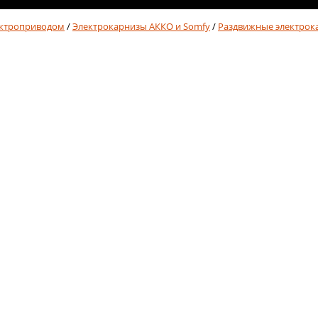
ектроприводом
/
Электрокарнизы АККО и Somfy
/
Раздвижные электрок