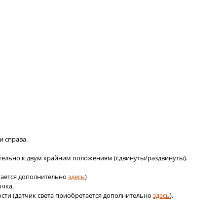
и справа.
ельно к двум крайним положениям (сдвинуты/раздвинуты).
етается дополнительно
здесь
)
чка.
ти (датчик света приобретается дополнительно
здесь
).