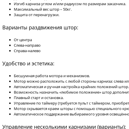
Изгиб карниза углом и/или радиусом по размерам заказчика.
Максимальный вес штор – 50кг.
Защита от перенагрузки.
Варианты раздвижения штор:
От центра
Слева-направо
Справа-налево
Удобство и эстетика:
Бесшумная работа мотора и механизмов.
Мотор можно расположить с любой стороны карниза: слева ил
Автоматическая и ручная настройка крайних положений штор.
Возможность назначить «любимое положение» штор дополнит
Плавный старт и остановка.
Управление по таймеру (требуется пульт с таймером, приобр
Мотор скрывается краем шторы с помощью специального крю
Автоматическое поддержание выбираемого уровня освещённос
Управление несколькими карнизами (варианты):