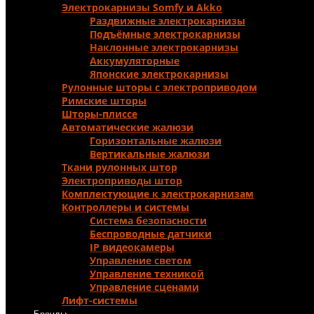
Электрокарнизы Somfy и Аkko
Раздвижные электрокарнизы
Подъёмные электрокарнизы
Наклонные электрокарнизы
Аккумуляторные
Японские электрокарнизы
Рулонные шторы с электроприводом
Римские шторы
Шторы-плиссе
Автоматические жалюзи
Горизонтальные жалюзи
Вертикальные жалюзи
Ткани рулонных штор
Электроприводы штор
Комплектующие к электрокарнизам
Контроллеры и системы
Система безопасности
Беспроводные датчики
IP видеокамеры
Управление светом
Управление техникой
Управление сценами
Лифт-системы