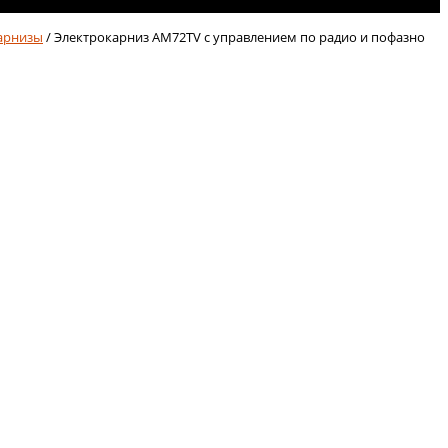
арнизы
/ Электрокарниз AM72TV с управлением по радио и пофазно