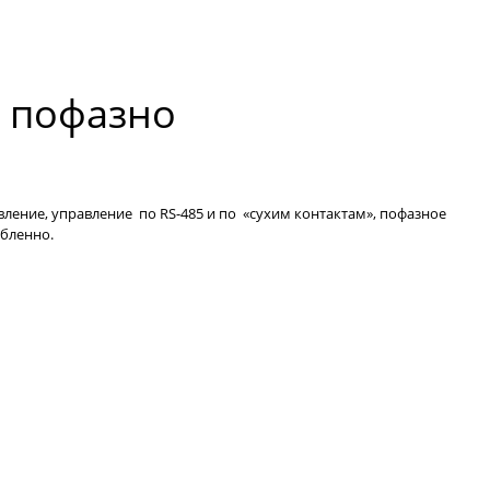
и пофазно
ение, управление по RS-485 и по «сухим контактам», пофазное
обленно.