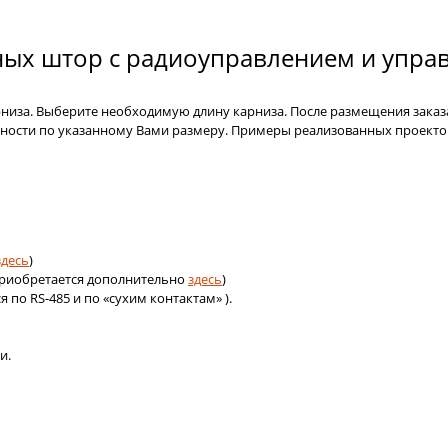
ых штор с радиоуправлением и упра
рниза. Выберите необходимую длину карниза. После размещения заказ
очности по указанному Вами размеру. Примеры реализованных проекто
здесь
)
риобретается дополнительно
здесь
)
 по RS-485 и по «сухим контактам» ).
и.