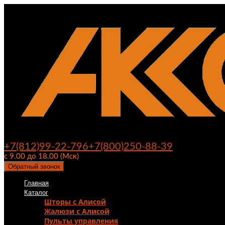
+7(812)99-22-796
+7(800)250-88-39
с 9.00 до 18.00 (Мск)
Обратный звонок
Главная
Каталог
Шторы с Алисой
Жалюзи с Алисой
Пульты управления