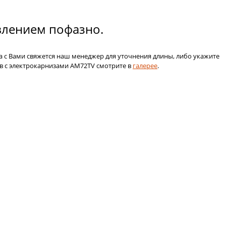
влением пофазно.
а с Вами свяжется наш менеджер для уточнения длины, либо укажите
в с электрокарнизами АМ72TV смотрите в
галерее
.