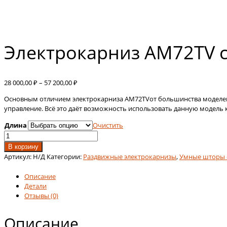
Электрокарниз AM72TV с
Диапазон
28 000,00
₽
–
57 200,00
₽
цен:
Основным отличием электрокарниза AM72TVот большинства моделей я
28
управление. Всё это даёт возможность использовать данную модель 
000,00 ₽
–
Длина
Очистить
57
Количество
200,00 ₽
товара
В корзину
Электрокарниз
Артикул:
Н/Д
Категории:
Раздвижные электрокарнизы
,
Умные шторы с
AM72TV
с
Описание
управлением
Детали
по
Отзывы (0)
радио
и
Описание
пофазно