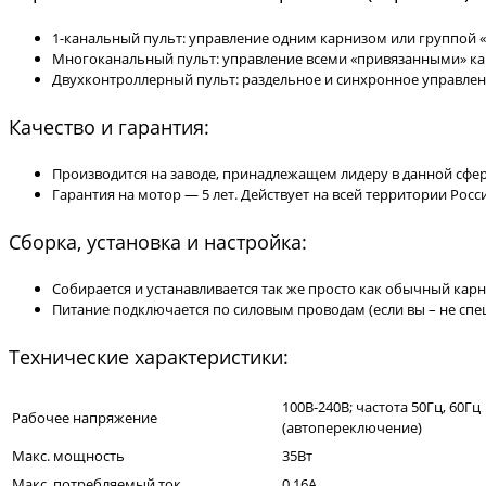
1-канальный пульт: управление одним карнизом или группой «
Многоканальный пульт: управление всеми «привязанными» ка
Двухконтроллерный пульт: раздельное и синхронное управле
Качество и гарантия:
Производится на заводе, принадлежащем лидеру в данной сфер
Гарантия на мотор — 5 лет. Действует на всей территории Росс
Сборка, установка и настройка:
Собирается и устанавливается так же просто как обычный кар
Питание подключается по силовым проводам (если вы – не спец
Технические характеристики:
100В-240В; частота 50Гц, 60Гц
Рабочее напряжение
(автопереключение)
Макс. мощность
35Вт
Макс. потребляемый ток
0,16А