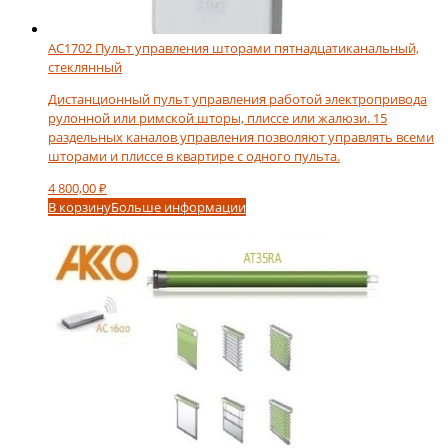
AC1702 Пульт управления шторами пятнадцатиканальный,
стеклянный
Дистанционный пульт управления работой электропривода
рулонной или римской шторы, плиссе или жалюзи. 15
раздельных каналов управления позволяют управлять всеми
шторами и плиссе в квартире с одного пульта.
4 800,00
₽
В корзину
Больше информации