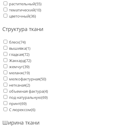
растительный
(55)
тематический
(10)
цветочный
(36)
Структура ткани
блеск
(74)
вышивка
(1)
гладкая
(72)
Жаккард
(72)
жемчуг
(39)
меланж
(19)
мелкофактурная
(50)
нетканая
(2)
объемная фактура
(4)
под натуральную
(69)
принт
(69)
С люрексом
(6)
Ширина ткани