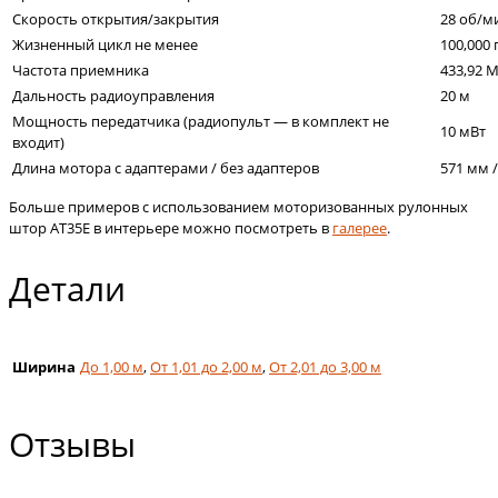
Скорость открытия/закрытия
28 об/м
Жизненный цикл не менее
100,000
Частота приемника
433,92 
Дальность радиоуправления
20 м
Мощность передатчика (радиопульт — в комплект не
10 мВт
входит)
Длина мотора с адаптерами / без адаптеров
571 мм 
Больше примеров с использованием моторизованных рулонных
штор АT35E в интерьере можно посмотреть в
галерее
.
Детали
Ширина
До 1,00 м
,
От 1,01 до 2,00 м
,
От 2,01 до 3,00 м
Отзывы