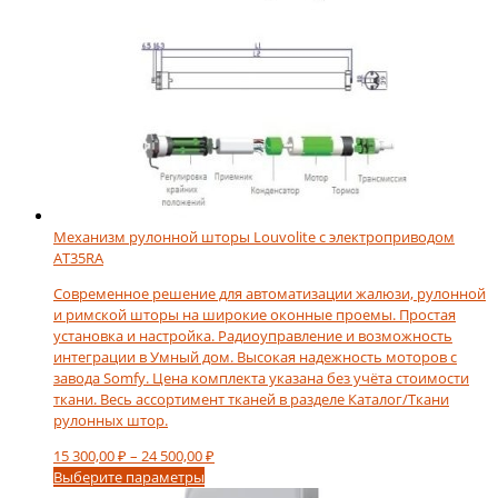
Механизм рулонной шторы Louvolite с электроприводом
AT35RA
Современное решение для автоматизации жалюзи, рулонной
и римской шторы на широкие оконные проемы. Простая
установка и настройка. Радиоуправление и возможность
интеграции в Умный дом. Высокая надежность моторов с
завода Somfy. Цена комплекта указана без учёта стоимости
ткани. Весь ассортимент тканей в разделе Каталог/Ткани
рулонных штор.
Диапазон
15 300,00
₽
–
24 500,00
₽
Этот
цен:
Выберите параметры
товар
15