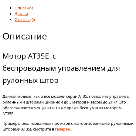
шторы
Louvolite
Описание
с
Детали
электроприводом
Отзывы (0)
AT35E
Описание
Мотор AT35E с
беспроводным управлением для
рулонных штор
Данная модель, как и все модели серии AT35, позволяет управлять
рулонными шторами шириной до 3 метров и весом до 21 кг. Это
обеспечивается мощным и то же время бесшумным мотором
AT35E.
Примеры реализованных проектов с моторизованными рулонными
шторами АТ35E смотрите в
галерее
.