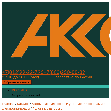
+7(812)99-22-796
+7(800)250-88-39
с 9.00 до 18.00 (Мск)
бесплатно по России
Обратный звонок
КОРЗИНА
No products in cart.
Главная
/
Каталог
/
Автоматика для штор и управление шторами с
электроприводом
/
Рулонные шторы с