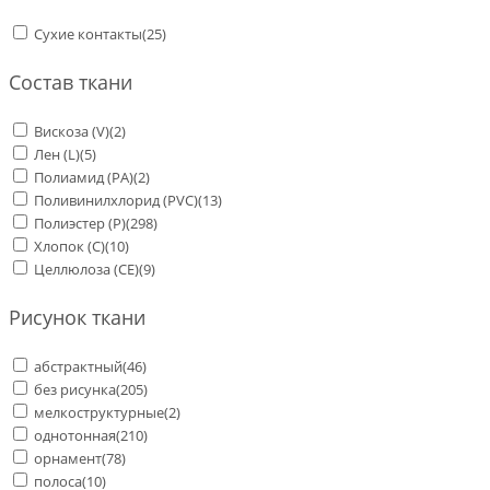
Сухие контакты
(25)
Состав ткани
Вискоза (V)
(2)
Лен (L)
(5)
Полиамид (PA)
(2)
Поливинилхлорид (PVC)
(13)
Полиэстер (Р)
(298)
Хлопок (С)
(10)
Целлюлоза (CE)
(9)
Рисунок ткани
абстрактный
(46)
без рисунка
(205)
мелкоструктурные
(2)
однотонная
(210)
орнамент
(78)
полоса
(10)