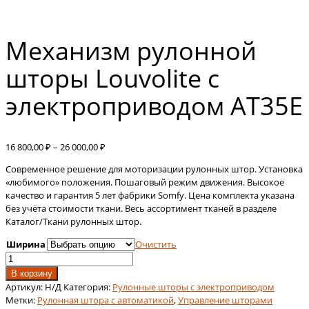
Механизм рулонной
шторы Louvolite с
электроприводом AT35E
Диапазон
16 800,00
₽
–
26 000,00
₽
цен:
Современное решение для моторизации рулонных штор. Установка
16
«любимого» положения. Пошаговый режим движения. Высокое
800,00 ₽
качество и гарантия 5 лет фабрики Somfy. Цена комплекта указана
–
без учёта стоимости ткани. Весь ассортимент тканей в разделе
26
Каталог/Ткани рулонных штор.
000,00 ₽
Ширина
Очистить
Количество
товара
В корзину
Механизм
Артикул:
Н/Д
Категория:
Рулонные шторы с электроприводом
рулонной
Метки:
Рулонная штора с автоматикой
,
Управление шторами