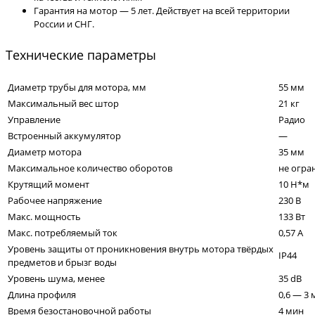
Гарантия на мотор — 5 лет. Действует на всей территории
России и СНГ.
Технические параметры
Диаметр трубы для мотора, мм
55 мм
Максимальный вес штор
21 кг
Управление
Радио
Встроенный аккумулятор
—
Диаметр мотора
35 мм
Максимальное количество оборотов
не огра
Крутящий момент
10 Н*м
Рабочее напряжение
230 В
Макс. мощность
133 Вт
Макс. потребляемый ток
0,57 А
Уровень защиты от проникновения внутрь мотора твёрдых
IP44
предметов и брызг воды
Уровень шума, менее
35 dB
Длина профиля
0,6 — 3 
Время безостановочной работы
4 мин