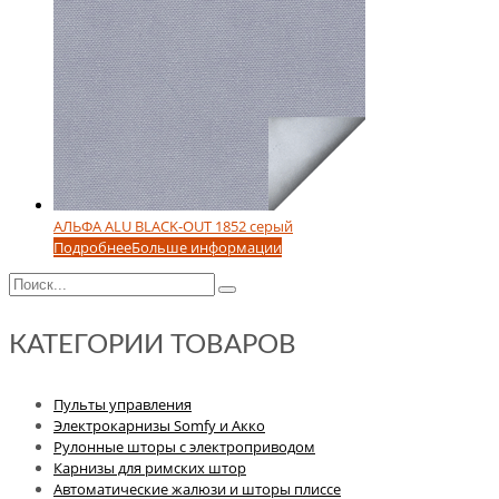
АЛЬФА ALU BLACK-OUT 1852 серый
Подробнее
Больше информации
КАТЕГОРИИ ТОВАРОВ
Пульты управления
Электрокарнизы Somfy и Акко
Рулонные шторы с электроприводом
Карнизы для римских штор
Автоматические жалюзи и шторы плиссе