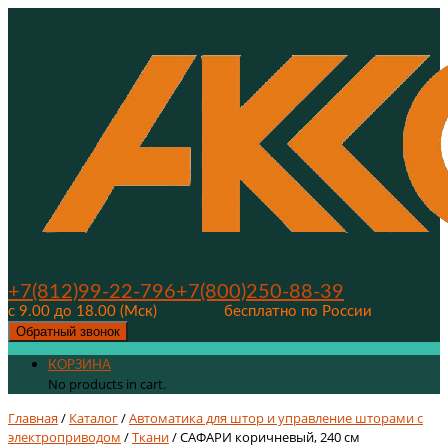
+7(812)99-22-796
+7(800)250-88-39
с 9.00 до 18.00 (Мск)
бесплатно по России
Обратный звонок
КОРЗИНА
No products in cart.
Главная
/
Каталог
/
Автоматика для штор и управление шторами с
электроприводом
/
Ткани
/ САФАРИ коричневый, 240 см