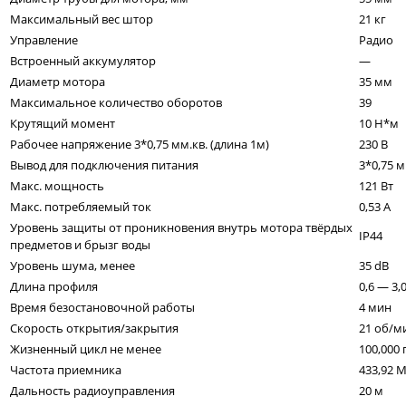
Максимальный вес штор
21 кг
Управление
Радио
Встроенный аккумулятор
—
Диаметр мотора
35 мм
Максимальное количество оборотов
39
Крутящий момент
10 Н*м
Рабочее напряжение 3*0,75 мм.кв. (длина 1м)
230 В
Вывод для подключения питания
3*0,75 м
Макс. мощность
121 Вт
Макс. потребляемый ток
0,53 А
Уровень защиты от проникновения внутрь мотора твёрдых
IP44
предметов и брызг воды
Уровень шума, менее
35 dB
Длина профиля
0,6 — 3,
Время безостановочной работы
4 мин
Скорость открытия/закрытия
21 об/м
Жизненный цикл не менее
100,000
Частота приемника
433,92 
Дальность радиоуправления
20 м