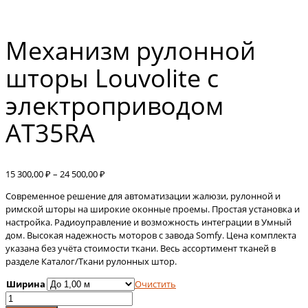
Механизм рулонной
шторы Louvolite с
электроприводом
AT35RA
Диапазон
15 300,00
₽
–
24 500,00
₽
цен:
Современное решение для автоматизации жалюзи, рулонной и
15
римской шторы на широкие оконные проемы. Простая установка и
300,00 ₽
настройка. Радиоуправление и возможность интеграции в Умный
–
дом. Высокая надежность моторов с завода Somfy. Цена комплекта
24
указана без учёта стоимости ткани. Весь ассортимент тканей в
500,00 ₽
разделе Каталог/Ткани рулонных штор.
Ширина
Очистить
Количество