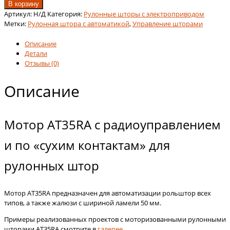
товара
В корзину
Механизм
Артикул:
Н/Д
Категория:
Рулонные шторы с электроприводом
рулонной
Метки:
Рулонная штора с автоматикой
,
Управление шторами
шторы
Louvolite
Описание
с
Детали
электроприводом
Отзывы (0)
AT35RA
Описание
Мотор AT35RA с радиоуправлением
и по «сухим контактам» для
рулонных штор
Мотор AT35RA предназначен для автоматизации рольштор всех
типов, а также жалюзи с шириной ламели 50 мм.
Примеры реализованных проектов с моторизованными рулонными
шторами АТ35RA смотрите в
галерее
.