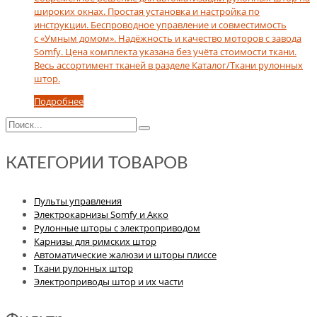
широких окнах. Простая установка и настройка по
инструкции. Беспроводное управление и совместимость
с «Умным домом». Надёжность и качество моторов с завода
Somfy. Цена комплекта указана без учёта стоимости ткани.
Весь ассортимент тканей в разделе Каталог/Ткани рулонных
штор.
Подробнее
КАТЕГОРИИ ТОВАРОВ
Пульты управления
Электрокарнизы Somfy и Акко
Рулонные шторы с электроприводом
Карнизы для римских штор
Автоматические жалюзи и шторы плиссе
Ткани рулонных штор
Электроприводы штор и их части