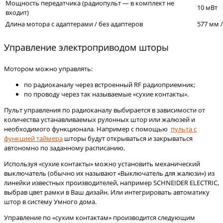
Мощность передатчика (радиопульт — в комплект не
10 мВт
входит)
Длина мотора с адаптерами / без адаптеров
577 мм 
Управление электроприводом шторы
Мотором можно управлять:
по радиоканалу через встроенный RF радиоприемник;
по проводу через так называемые «сухие контакты».
Пульт управления по радиоканалу выбирается в зависимости от
количества устанавливаемых рулонных штор или жалюзей и
необходимого функционала. Например с помощью
пульта с
функцией таймера
шторы будут открываться и закрываться
автономно по заданному расписанию.
Используя «сухие контакты» можно установить механический
выключатель (обычно их называют «Выключатель для жалюзи») из
линейки известных производителей, например SCHNEIDER ELECTRIC,
выбрав цвет рамки в Ваш дизайн. Или интегрировать автоматику
штор в систему Умного дома.
Управление по «сухим контактам» производится следующим