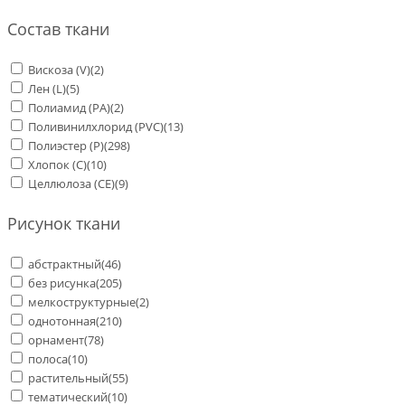
Состав ткани
Вискоза (V)
(2)
Лен (L)
(5)
Полиамид (PA)
(2)
Поливинилхлорид (PVC)
(13)
Полиэстер (Р)
(298)
Хлопок (С)
(10)
Целлюлоза (CE)
(9)
Рисунок ткани
абстрактный
(46)
без рисунка
(205)
мелкоструктурные
(2)
однотонная
(210)
орнамент
(78)
полоса
(10)
растительный
(55)
тематический
(10)