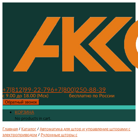
+7(812)99-22-796
+7(800)250-88-39
с 9.00 до 18.00 (Мск)
бесплатно по России
Обратный звонок
КОРЗИНА
No products in cart.
Главная
/
Каталог
/
Автоматика для штор и управление шторами с
электроприводом
/
Рулонные шторы с