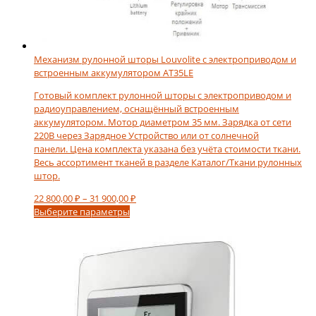
Механизм рулонной шторы Louvolite с электроприводом и
встроенным аккумулятором AT35LE
Готовый комплект рулонной шторы с электроприводом и
радиоуправлением, оснащённый встроенным
аккумулятором. Мотор диаметром 35 мм. Зарядка от сети
220В через Зарядное Устройство или от солнечной
панели. Цена комплекта указана без учёта стоимости ткани.
Весь ассортимент тканей в разделе Каталог/Ткани рулонных
штор.
Диапазон
22 800,00
₽
–
31 900,00
₽
Этот
цен:
Выберите параметры
товар
22
имеет
800,00 ₽
несколько
–
вариаций.
31
Опции
900,00 ₽
можно
выбрать