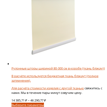
на
странице
товара.
Рулонные шторы шириной 80-300 см в коробе (ткань блэкаут)
В расчёте используется бюджетная ткань блэкаут (полное
затемнение).
Для расчёта стоимости изделия с
другой тканью
свяжитесь с
нами. Мы в течение пары минут озвучим цену.
Диапазон
14 385,71
₽
–
46 290,77
₽
Этот
цен:
Выберите параметры