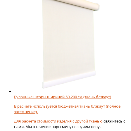
Опции
725,56 ₽
можно
выбрать
на
странице
товара.
Рулонные шторы шириной 50-200 см (ткань блэкаут)
В расчёте используется бюджетная ткань блэкаут (полное
затемнение).
Для расчёта стоимости изделия с
другой тканью
свяжитесь с
нами. Мы в течение пары минут озвучим цену.