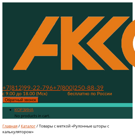
+7(812)99-22-796
+7(800)250-88-39
с 9.00 до 18.00 (Мск)
бесплатно по России
Обратный звонок
КОРЗИНА
No products in cart.
Главная
/
Каталог
/ Товары с меткой «Рулонные шторы с
калькулятором»