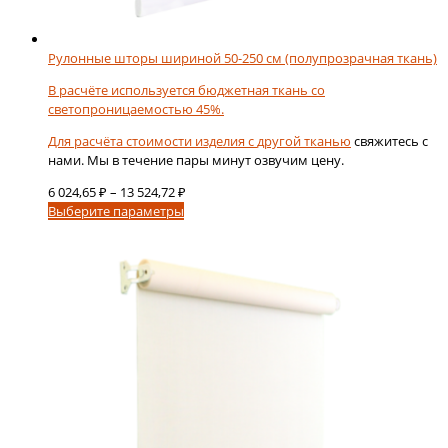
Рулонные шторы шириной 50-250 см (полупрозрачная ткань)
В расчёте используется бюджетная ткань со
светопроницаемостью 45%.
Для расчёта стоимости изделия с
другой тканью
свяжитесь с
нами. Мы в течение пары минут озвучим цену.
Диапазон
6 024,65
₽
–
13 524,72
₽
Этот
цен:
Выберите параметры
товар
6
имеет
024,65 ₽
несколько
–
вариаций.
13
Опции
524,72 ₽
можно
выбрать
на
странице
товара.