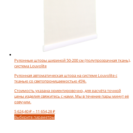
Рулонные шторы шириной 50-200 см (полупрозрачная ткань),
система Louvolite
Рулонная автоматическая штора на системе Louvolite c
тканью со светопроницаемостью 45%.
Стоимость указана ориентировочно, для расчёта точной
цены изделия свяжитесь с нами. Мы в течение пары минут её
озвучим.
Диапазон
5 624,40
₽
–
11 654,28
₽
Этот
цен:
Выберите параметры
товар
5
имеет
624,40 ₽