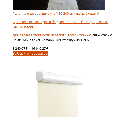
Рулонные шторы шириной 80-200 см (ткань блэкаут)
В расчёте используется бюджетная ткань блэкаут (полное
затемнение).
Для расчёта стоимости изделия с
другой тканью
свяжитесь с
нами. Мы в течение пары минут озвучим цену.
Диапазон
8 240,07
₽
–
16 640,27
₽
Этот
цен:
Выберите параметры
товар
8
имеет
240,07 ₽
несколько
–
вариаций.
16
Опции
640,27 ₽
можно
выбрать
на
странице
товара.