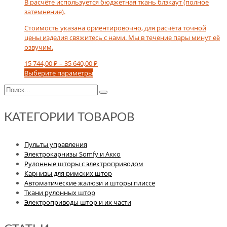
В расчёте используется бюджетная ткань блэкаут (полное
затемнение).
Стоимость указана ориентировочно, для расчёта точной
цены изделия свяжитесь с нами. Мы в течение пары минут её
озвучим.
Диапазон
15 744,00
₽
–
35 640,00
₽
Этот
цен:
Выберите параметры
товар
15
имеет
744,00 ₽
несколько
–
вариаций.
35
КАТЕГОРИИ ТОВАРОВ
Опции
640,00 ₽
можно
выбрать
Пульты управления
на
Электрокарнизы Somfy и Акко
странице
Рулонные шторы с электроприводом
товара.
Карнизы для римских штор
Автоматические жалюзи и шторы плиссе
Ткани рулонных штор
Электроприводы штор и их части