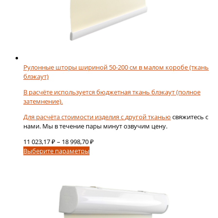
Рулонные шторы шириной 50-200 см в малом коробе (ткань
блэкаут)
В расчёте используется бюджетная ткань блэкаут (полное
затемнение).
Для расчёта стоимости изделия с
другой тканью
свяжитесь с
нами. Мы в течение пары минут озвучим цену.
Диапазон
11 023,17
₽
–
18 998,70
₽
Этот
цен:
Выберите параметры
товар
11
имеет
023,17 ₽
несколько
–
вариаций.
18
Опции
998,70 ₽
можно
выбрать