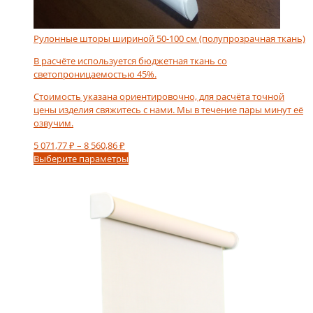
Рулонные шторы шириной 50-100 см (полупрозрачная ткань)
В расчёте используется бюджетная ткань со
светопроницаемостью 45%.
Стоимость указана ориентировочно, для расчёта точной
цены изделия свяжитесь с нами. Мы в течение пары минут её
озвучим.
Диапазон
5 071,77
₽
–
8 560,86
₽
цен:
Этот
Выберите параметры
5
товар
071,77 ₽
имеет
–
несколько
8
вариаций.
560,86 ₽
Опции
можно
выбрать
на
странице
товара.