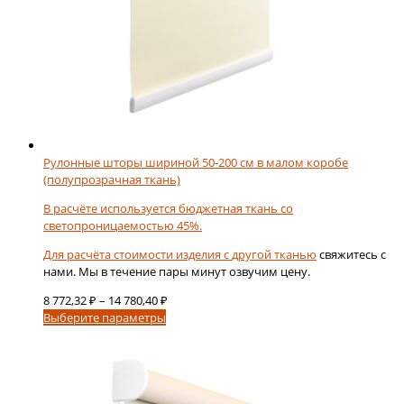
Рулонные шторы шириной 50-200 см в малом коробе
(полупрозрачная ткань)
В расчёте используется бюджетная ткань со
светопроницаемостью 45%.
Для расчёта стоимости изделия с
другой тканью
свяжитесь с
нами. Мы в течение пары минут озвучим цену.
Диапазон
8 772,32
₽
–
14 780,40
₽
Этот
цен:
Выберите параметры
товар
8
имеет
772,32 ₽
несколько
–
вариаций.
14
Опции
780,40 ₽