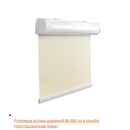
товар
14
имеет
385,71 ₽
несколько
–
вариаций.
46
Опции
290,77 ₽
можно
выбрать
на
странице
товара.
Рулонные шторы шириной 80-300 см в коробе
(полупрозрачная ткань)