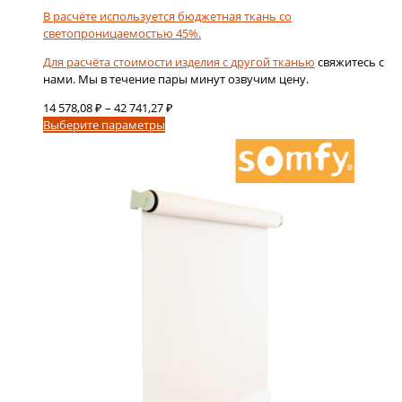
В расчёте используется бюджетная ткань со
светопроницаемостью 45%.
Для расчёта стоимости изделия с
другой тканью
свяжитесь с
нами. Мы в течение пары минут озвучим цену.
Диапазон
14 578,08
₽
–
42 741,27
₽
Этот
цен:
Выберите параметры
товар
14
имеет
578,08 ₽
несколько
–
вариаций.
42
Опции
741,27 ₽
можно
выбрать
на
странице
товара.