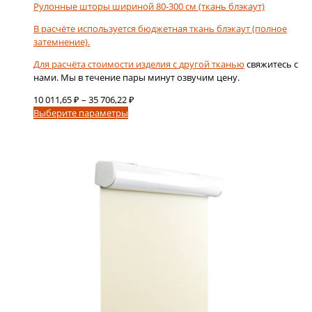
Рулонные шторы шириной 80-300 см (ткань блэкаут)
В расчёте используется бюджетная ткань блэкаут (полное
затемнение).
Для расчёта стоимости изделия с
другой тканью
свяжитесь с
нами. Мы в течение пары минут озвучим цену.
Диапазон
10 011,65
₽
–
35 706,22
₽
Этот
цен:
Выберите параметры
товар
10
имеет
011,65 ₽
несколько
–
вариаций.
35
Опции
706,22 ₽
можно
выбрать
на
странице
товара.