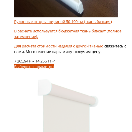
Рулонные шторы шириной 50-100 см (ткань блэкаут)
В расчёте используется бюджетная ткань блэкаут (полное
затемнение).
Для расчёта стоимости изделия с
другой тканью
свяжитесь с
нами. Мы в течение пары минут озвучим цену.
Диапазон
7 265,94
₽
–
14 256,11
₽
Этот
цен:
Выберите параметры
товар
7
имеет
265,94 ₽
несколько
–
вариаций.
14
Опции
256,11 ₽
можно
выбрать
на
странице
товара.